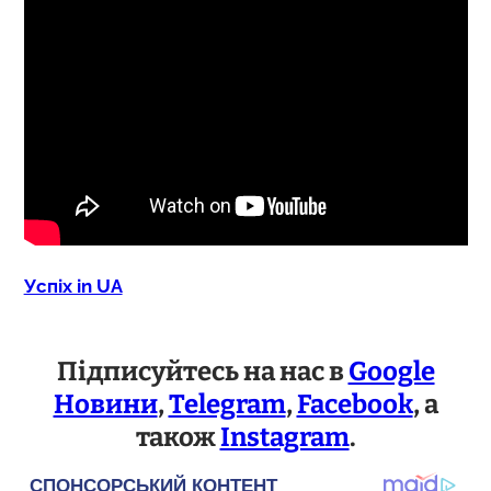
Успіх in UA
Підписуйтесь на нас в
Google
Новини
,
Telegram
,
Facebook
, а
також
Instagram
.