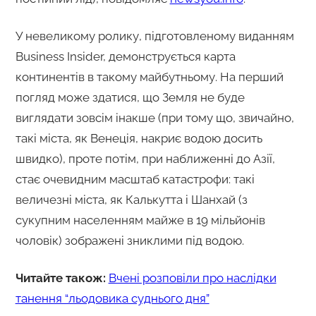
У невеликому ролику, підготовленому виданням
Business Insider, демонструється карта
континентів в такому майбутньому. На перший
погляд може здатися, що Земля не буде
виглядати зовсім інакше (при тому що, звичайно,
такі міста, як Венеція, накриє водою досить
швидко), проте потім, при наближенні до Азії,
стає очевидним масштаб катастрофи: такі
величезні міста, як Калькутта і Шанхай (з
сукупним населенням майже в 19 мільйонів
чоловік) зображені зниклими під водою.
Читайте також:
Вчені розповіли про наслідки
танення “льодовика суднього дня”