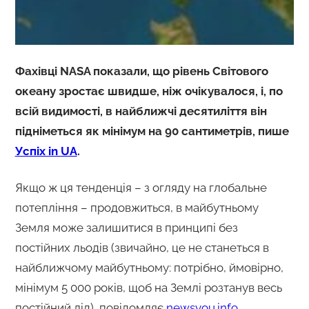
Фахівці NASA показали, що рівень Світового
океану зростає швидше, ніж очікувалося, і, по
всій видимості, в найближчі десятиліття він
підніметься як мінімум на 90 сантиметрів, пише
Успіх in UA
.
Якщо ж ця тенденція – з огляду на глобальне
потепління – продовжиться, в майбутньому
Земля може залишитися в принципі без
постійних льодів (звичайно, це не станеться в
найближчому майбутньому: потрібно, ймовірно,
мінімум 5 000 років, щоб на Землі розтанув весь
постійний лід), повідомляє
newsyou.info
.