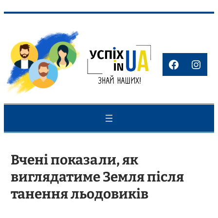
Перейти
до
вмісту
Faceboo
Inst
Вчені показали, як
виглядатиме Земля після
танення льодовиків