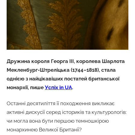
Дружина короля Георга III, королева Шарлота
Мекленбург-Штреліцька (1744–1818), стала
однією з найцікавіших постатей британської
монархії, пише
Успіх in UA
.
Останні десятиліття її походження викликає
активні дискусії серед істориків та культурологів:
чи могла вона бути першою темношкірою
монархинею Великої Британії?