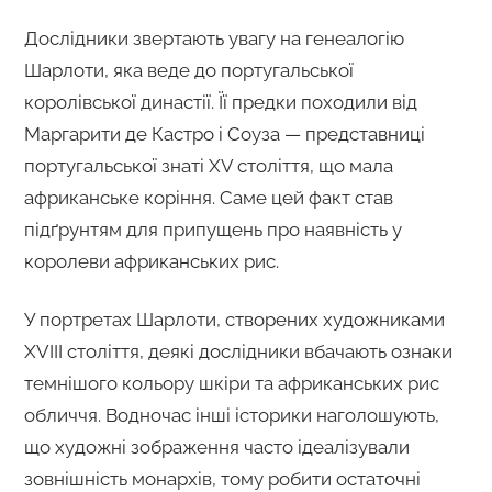
Дослідники звертають увагу на генеалогію
Шарлоти, яка веде до португальської
королівської династії. Її предки походили від
Маргарити де Кастро і Соуза — представниці
португальської знаті XV століття, що мала
африканське коріння. Саме цей факт став
підґрунтям для припущень про наявність у
королеви африканських рис.
У портретах Шарлоти, створених художниками
XVIII століття, деякі дослідники вбачають ознаки
темнішого кольору шкіри та африканських рис
обличчя. Водночас інші історики наголошують,
що художні зображення часто ідеалізували
зовнішність монархів, тому робити остаточні