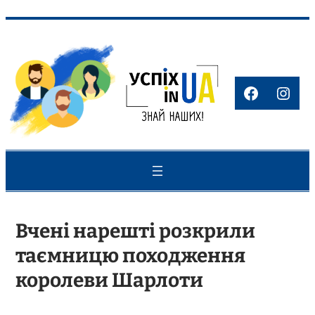
Перейти
до
вмісту
Faceboo
Inst
Вчені нарешті розкрили
таємницю походження
королеви Шарлоти