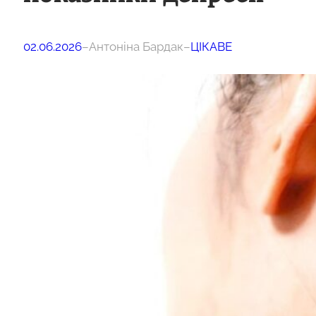
02.06.2026
–
Антоніна Бардак
–
ЦІКАВЕ