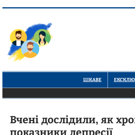
Перейти
до
вмісту
ЦІКАВЕ
ЕКСКЛЮ
Вчені дослідили, як хр
показники депресії