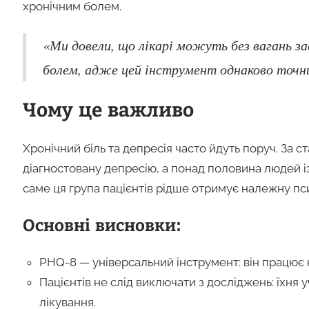
хронічним болем.
«Ми довели, що лікарі можуть без вагань з
болем, адже цей інструмент однаково точни
Чому це важливо
Хронічний біль та депресія часто йдуть поруч. За с
діагностовану депресію, а понад половина людей і
саме ця група пацієнтів рідше отримує належну пс
Основні висновки:
PHQ-8 — універсальний інструмент: він працює 
Пацієнтів не слід виключати з досліджень: їхн
лікування.