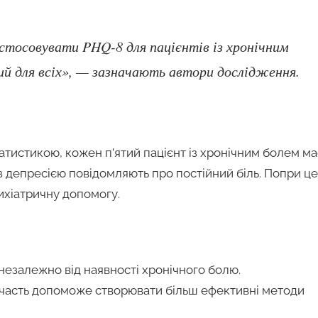
астосовувати PHQ-8 для пацієнтів із хронічним
й для всіх», — зазначають автори дослідження.
татистикою, кожен п’ятий пацієнт із хронічним болем ма
з депресією повідомляють про постійний біль. Попри це
ихіатричну допомогу.
незалежно від наявності хронічного болю.
я участь допоможе створювати більш ефективні методи