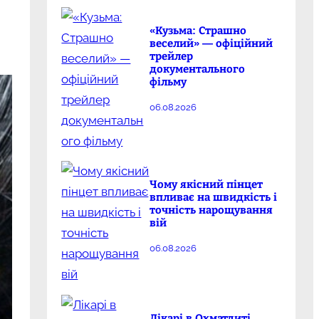
«Кузьма: Страшно
веселий» — офіційний
трейлер
документального
фільму
06.08.2026
Чому якісний пінцет
впливає на швидкість і
точність нарощування
вій
06.08.2026
Лікарі в Охматдиті