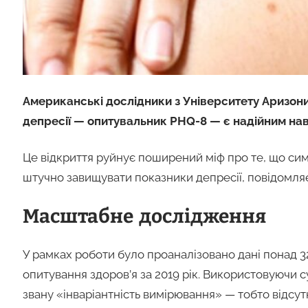
Американські дослідники з Університету Аризон
депресії — опитувальник PHQ-8 — є надійним наві
Це відкриття руйнує поширений міф про те, що сим
штучно завищувати показники депресії, повідомля
Масштабне дослідження
У рамках роботи було проаналізовано дані понад 3
опитування здоров’я за 2019 рік. Використовуючи с
звану «інваріантність вимірювання» — тобто відсут