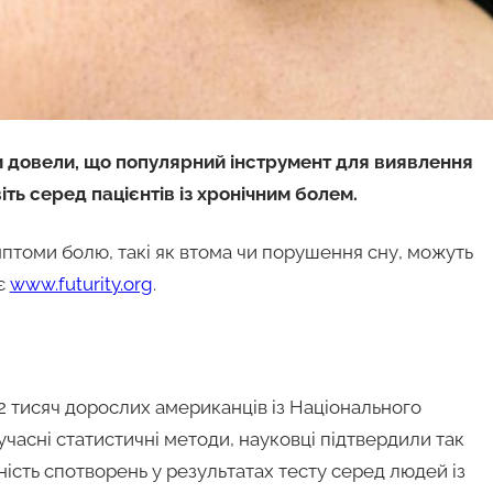
и довели, що популярний інструмент для виявлення
ть серед пацієнтів із хронічним болем.
птоми болю, такі як втома чи порушення сну, можуть
є
www.futurity.org
.
2 тисяч дорослих американців із Національного
учасні статистичні методи, науковці підтвердили так
ність спотворень у результатах тесту серед людей із