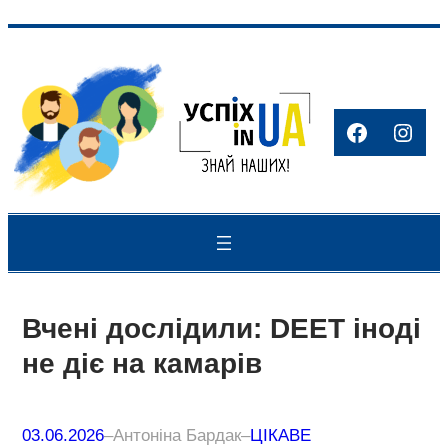
Перейти
до
вмісту
Facebook
Inst
Вчені дослідили: DEET іноді
не діє на камарів
03.06.2026
–
Антоніна Бардак
–
ЦІКАВЕ