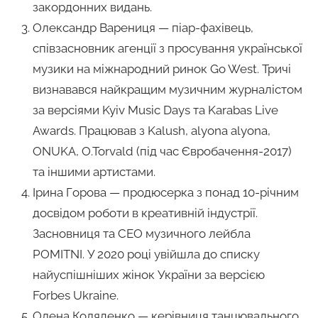
закордонних видань.
Олександр Варениця — піар-фахівець,
співзасновник агенції з просування української
музики на міжнародний ринок Go West. Тричі
визнавався найкращим музичним журналістом
за версіями Kyiv Music Days та Karabas Live
Awards. Працював з Kalush, alyona alyona,
ONUKA, O.Torvald (під час Євробачення-2017)
та іншими артистами.
Ірина Горова — продюсерка з понад 10-річним
досвідом роботи в креативній індустрії.
Засновниця та CEO музичного лейбла
POMITNI. У 2020 році увійшла до списку
найуспішніших жінок України за версією
Forbes Ukraine.
Олена Коляденко — керівниця танцювального