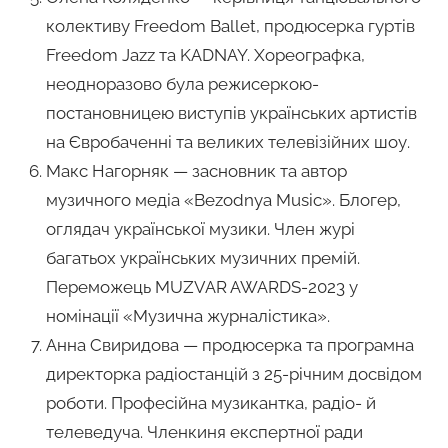
колективу Freedom Ballet, продюсерка гуртів
Freedom Jazz та KADNAY. Хореографка,
неодноразово була режисеркою-
постановницею виступів українських артистів
на Євробаченні та великих телевізійних шоу.
Макс Нагорняк — засновник та автор
музичного медіа «Bezodnya Music». Блогер,
оглядач української музики. Член журі
багатьох українських музичних премій.
Переможець MUZVAR AWARDS-2023 у
номінації «Музична журналістика».
Анна Свиридова — продюсерка та програмна
директорка радіостанцій з 25-річним досвідом
роботи. Професійна музикантка, радіо- й
телеведуча. Членкиня експертної ради