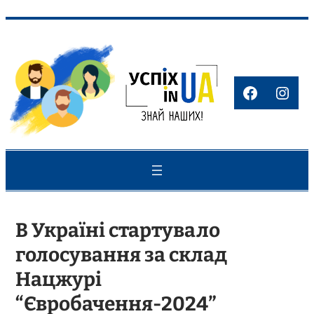
Перейти
до
вмісту
Faceboo
Inst
В Україні стартувало
голосування за склад
Нацжурі
“Євробачення-2024”