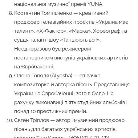
національної музичної премії YUNA.
Костянтин Томільченко — креативний
продюсер телевізійних проєктів «Україна має
талант», «Х-Фактор», «Маска». Хореограф та
суддя талант-шоу «Танцюють всі!».
Неодноразово був режисером-
постановником виступів українських артистів
на Євробаченні.
Олена Тополя (Alyosha) — співачка,
композиторка й авторка пісень. Представниця
України на Євробаченні-2010 в Осло. На
рахунку виконавиці п’ять студійних альбомів і
понад 10 престижних премій.
Євген Тріплов — автор і музичний продюсер
пісень для багатьох українських артистів,
зокрема Тіни Кароль, MONATIK, ZLATA