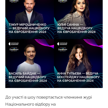
До участі в шоу повертається членкиня журі
Національного відбору на