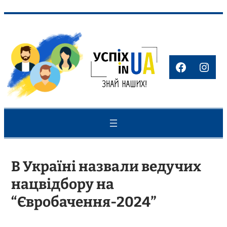
Перейти
до
вмісту
Faceboo
Inst
В Україні назвали ведучих
нацвідбору на
“Євробачення-2024”