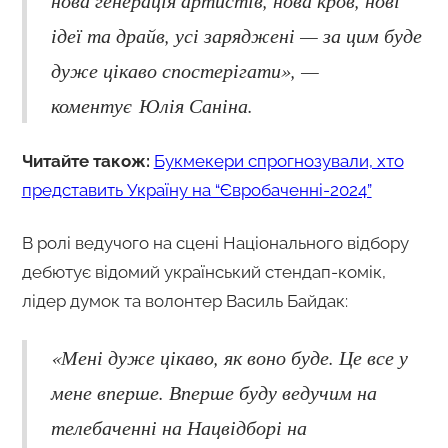
ідеї та драйв, усі заряджені — за цим буде
дуже цікаво спостерігати», —
коментує Юлія Саніна.
Читайте також:
Букмекери спрогнозували, хто
представить Україну на “Євробаченні-2024”
В ролі ведучого на сцені Національного відбору
дебютує відомий український стендап-комік,
лідер думок та волонтер Василь Байдак:
«Мені дуже цікаво, як воно буде. Це все у
мене вперше. Вперше буду ведучим на
телебаченні на Нацвідборі на