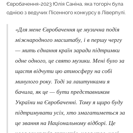
Євробачення-2023 Юлія Саніна, яка тогоріч була
однією з ведучих Пісенного конкурсу в Ліверпулі.
«Для мене Євробачення це музична подія
міжнародного масштабу, і в першу чергу
— мить єднання країн заради підтримки
одне одного, це свято музики. Мені було за
щастя відчути цю атмосферу на собі
минулого року. Тоді за лаштунками я
бачила, як це — бути представником
України на Євробаченні. Тому я щиро буду
підтримувати усіх, хто змагатиметься за
це звання на Національному відборі. Це
нова генерація артистів, нова кров, нові