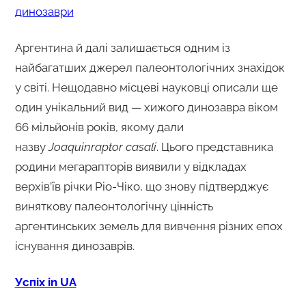
динозаври
Аргентина й далі залишається одним із
найбагатших джерел палеонтологічних знахідок
у світі. Нещодавно місцеві науковці описали ще
один унікальний вид — хижого динозавра віком
66 мільйонів років, якому дали
назву
Joaquinraptor casali
. Цього представника
родини мегарапторів виявили у відкладах
верхів’їв річки Ріо-Чіко, що знову підтверджує
виняткову палеонтологічну цінність
аргентинських земель для вивчення різних епох
існування динозаврів.
Успіх in UA