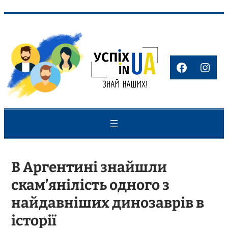
Перейти
до
вмісту
Faceboo
Inst
В Аргентині знайшли
скам’янілість одного з
найдавніших динозаврів в
історії