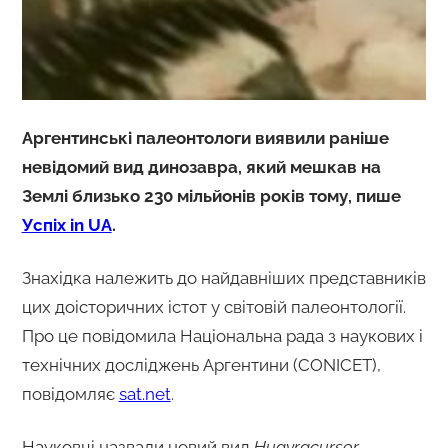
Аргентинські палеонтологи виявили раніше
невідомий вид динозавра, який мешкав на
Землі близько 230 мільйонів років тому, пише
Успіх in UA
.
Знахідка належить до найдавніших представників
цих доісторичних істот у світовій палеонтології.
Про це повідомила Національна рада з наукових і
технічних досліджень Аргентини (CONICET),
повідомляє
sat.net
.
Науковці назвали новий вид
Huayracursor