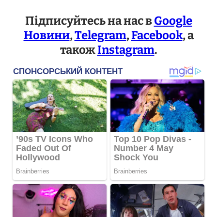
Підписуйтесь на нас в
Google
Новини
,
Telegram
,
Facebook
, а
також
Instagram
.