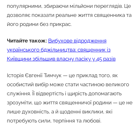
популярними, збираючи мільйони переглядів. Це
дозволяє показати реальне життя священника та
його родини без прикрас.
Читайте також:
Вибухове відродження
українського бджільництва: священник із
Київщини збільшив власну пасіку у 45 разів
Історія Євгенії Тимчук — це приклад того, як
особистий вибір може стати частиною великого
служіння. Її відвертість і щирість допомагають
зрозуміти, що життя священничої родини — це не
лише духовність, а й щоденні виклики, які
потребують сили, терпіння та любові.