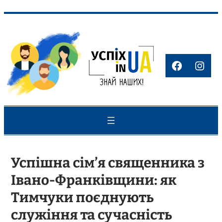
Перейти
до
вмісту
Faceboo
Inst
Успішна сім’я священника з
Івано-Франківщини: як
Тимчуки поєднують
служіння та сучасність