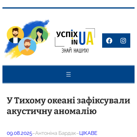
Перейти
до
вмісту
Faceboo
Inst
У Тихому океані зафіксували
акустичну аномалію
09.08.2025
–
Антоніна Бардак
–
ЦІКАВЕ