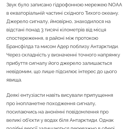
Звук було записано гідрофонною мережею NOAA
в екваторіальній частині східного Тихого океану.
Джерело сигналу, ймовірно, знаходилося на
відстані понад 3 тисячі кілометрів від місця
спостереження, в районі між протокою
Брансфілда та мисом Адер поблизу Антарктиди.
Через складність у визначенні точного напрямку
прибуття сигналу його джерело залишається
невідомим, що лише підсилює інтерес до цього
явища.
Деякі ентузіасти навіть висували припущення
про інопланетне походження сигналу,
посилаючись на анонімні повідомлення про
великі об’єкти у водах біля Антарктиди. Однак
подібні версії залишаються переважно в сфері