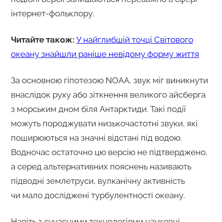
інтернет-фольклору.
Читайте також:
У найглибшій точці Світового
океану знайшли раніше невідому форму життя
За основною гіпотезою NOAA, звук міг виникнути
внаслідок руху або зіткнення великого айсберга
з морським дном біля Антарктиди. Такі події
можуть породжувати низькочастотні звуки, які
поширюються на значні відстані під водою.
Водночас остаточно цю версію не підтверджено,
а серед альтернативних пояснень називають
підводні землетруси, вулканічну активність
чи мало досліджені турбулентності океану.
Навіть з сучасними технологіями науковці