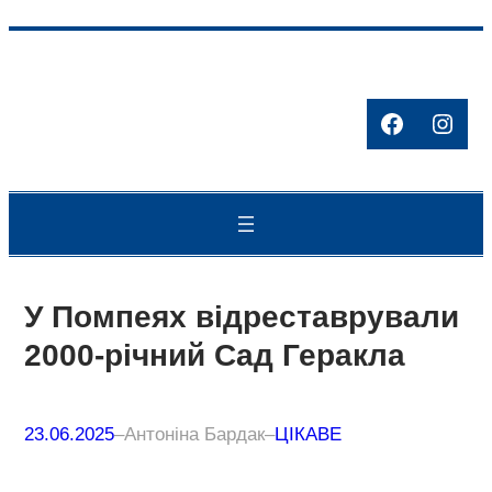
Перейти
до
вмісту
Facebook
Inst
У Помпеях відреставрували
2000-річний Сад Геракла
23.06.2025
–
Антоніна Бардак
–
ЦІКАВЕ