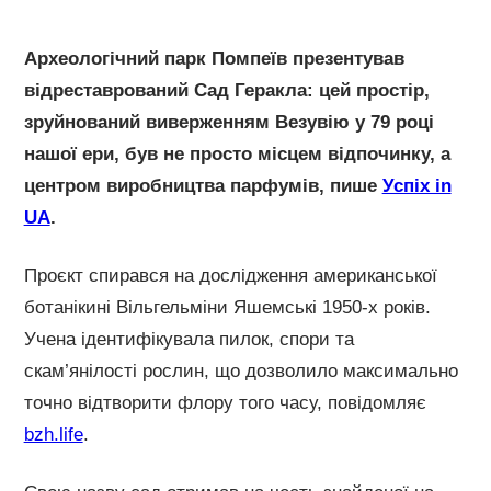
Археологічний парк Помпеїв презентував
відреставрований Сад Геракла: цей простір,
зруйнований виверженням Везувію у 79 році
нашої ери, був не просто місцем відпочинку, а
центром виробництва парфумів, пише
Успіх in
UA
.
Проєкт спирався на дослідження американської
ботанікині Вільгельміни Яшемські 1950-х років.
Учена ідентифікувала пилок, спори та
скам’янілості рослин, що дозволило максимально
точно відтворити флору того часу, повідомляє
bzh.life
.