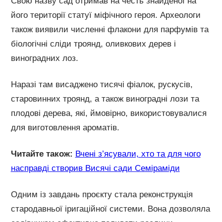
Свою назву сад отримав на честь знайденої на
його території статуї міфічного героя. Археологи
також виявили численні флакони для парфумів та
біологічні сліди троянд, оливкових дерев і
виноградних лоз.
Наразі там висаджено тисячі фіалок, рускусів,
старовинних троянд, а також виноградні лози та
плодові дерева, які, ймовірно, використовувалися
для виготовлення ароматів.
Читайте також:
Вчені з’ясували, хто та для чого
насправді створив Висячі сади Семіраміди
Одним із завдань проєкту стала реконструкція
стародавньої іригаційної системи. Вона дозволяла