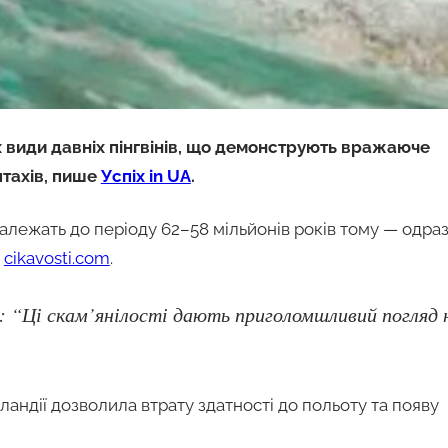
х види давніх пінгвінів, що демонструють вражаюче
птахів, пише
Успіх in UA
.
належать до періоду 62–58 мільйонів років тому — одра
є
cikavosti.com
.
 “Ці скам’янілості дають приголомшливий погляд 
ландії дозволила втрату здатності до польоту та появу