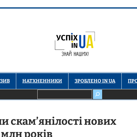
ЗИВ
НАТХНЕННИКИ
ЗРОБЛЕНО IN UA
ПР
Пошук
ли скам’янілості нових
 млн років