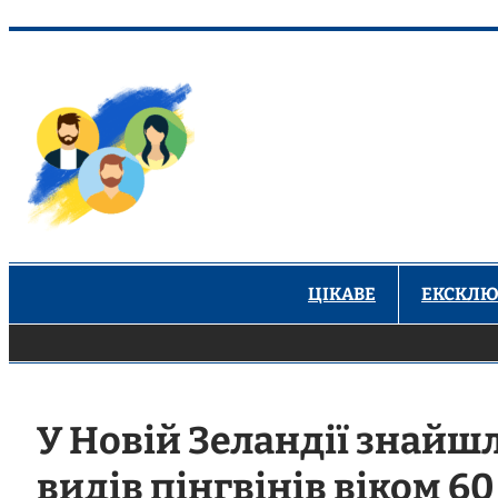
Перейти
до
вмісту
ЦІКАВЕ
ЕКСКЛЮ
У Новій Зеландії знайш
видів пінгвінів віком 60