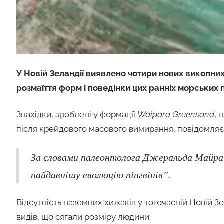
У Новій Зеландії виявлено чотири нових викопни
розмаїття форм і поведінки цих ранніх морських 
Знахідки, зроблені у формації
Waipara Greensand
, 
після крейдового масового вимирання, повідомля
За словами палеонтолога Джеральда Майра:
найдавнішу еволюцію пінгвінів”.
Відсутність наземних хижаків у тогочасній Новій Зе
видів, що сягали розміру людини.