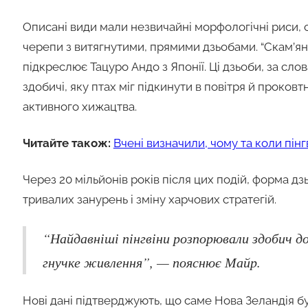
Описані види мали незвичайні морфологічні риси, с
черепи з витягнутими, прямими дзьобами. “Скам’яні
підкреслює Тацуро Андо з Японії. Ці дзьоби, за с
здобичі, яку птах міг підкинути в повітря й проков
активного хижацтва.
Читайте також:
Вчені визначили, чому та коли пін
Через 20 мільйонів років після цих подій, форма дз
тривалих занурень і зміну харчових стратегій.
“Найдавніші пінгвіни розпорювали здобич д
гнучке живлення”, — пояснює Майр.
Нові дані підтверджують, що саме Нова Зеландія бу