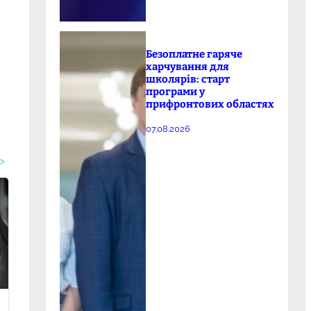
Безоплатне гаряче
харчування для
школярів: старт
програми у
прифронтових областях
07.08.2026