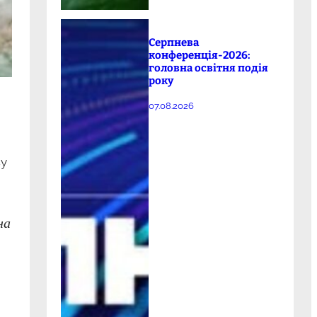
Серпнева
конференція-2026:
головна освітня подія
року
07.08.2026
зу
на