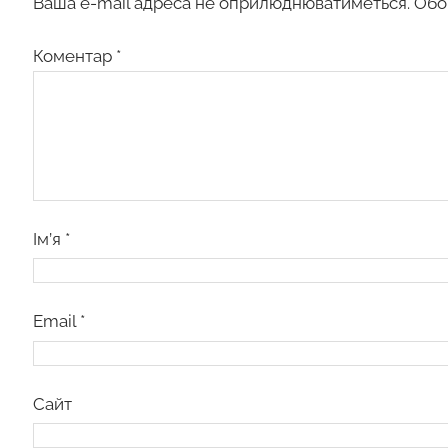
Ваша e-mail адреса не оприлюднюватиметься.
Обо
Коментар
*
Ім’я
*
Email
*
Сайт