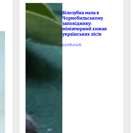
Білозубка мала в
Чорнобильському
заповіднику:
мініатюрний хижак
українських лісів
07.08.2026