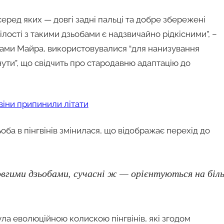
еред яких — довгі задні пальці та добре збережені
лості з такими дзьобами є надзвичайно рідкісними”, –
ловами Майра, використовувалися “для нанизування
тнути”, що свідчить про стародавню адаптацію до
гвіни припинили літати
ьоба в пінгвінів змінилася, що відображає перехід до
овгими дзьобами, сучасні ж — орієнтуються на біл
ла еволюційною колискою пінгвінів, які згодом