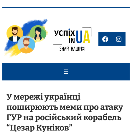
Перейти
до
вмісту
Faceboo
Inst
У мережі українці
поширюють меми про атаку
ГУР на російський корабель
“Цезар Куніков”