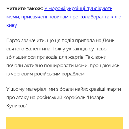
Читайте також:
У мережі українці публікують
меми, присвячені новинам про колаборанта іллю
киву
Варто зазначити, що ця подія припала на День
святого Валентина. Тож у українців суттєво
збільшилося приводів для жартів. Так, вони
почали активно поширювати меми, прощаючись
із черговим російським кораблем.
У цьому матеріалі ми зібрали найяскравіші жарти
про атаку на російський корабель “Цезарь
Куников”.