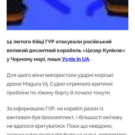
14 лютого бійці ГУР атакували російський
великий десантний корабель «Цезар Куніков»
у Чорному морі, пише
Успіх in UA
.
Для цього вони використали ударні морські
дрони Magura V5. Судно отримало критичні
пробоїни по лівому борту й почало тонути.
За інформацією ГУР, на кораблі разом із
вантажем був боєкомплект, і більшості екіпажу
не вдалося врятуватися. Поки що невідомо,
скільки саме окупантів було на судні, повідомляє