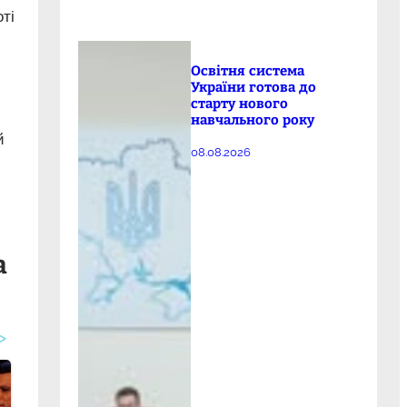
ті
Освітня система
України готова до
старту нового
навчального року
й
08.08.2026
а