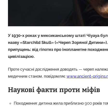
У 1930-х роках у мексиканському штаті Чіуауа бу
назву «Starchild Skull» («Череп Зоряної Дитини»
припущень: від гіпотез про інопланетне походжен
цивілізацією.
Проте сучасні дослідження доводять — череп належа
медичним станом, повідомляє
www.ancient-origins.
Наукові факти проти міфів
Походження: дитина жила приблизно 900 років том