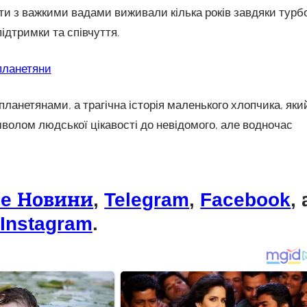
іти з важкими вадами виживали кілька років завдяки турбо
ідтримки та співчуття.
опланетяни
планетянами, а трагічна історія маленького хлопчика, яки
мволом людської цікавості до невідомого, але водночас
le Новини
,
Telegram
,
Facebook
, 
Instagram
.