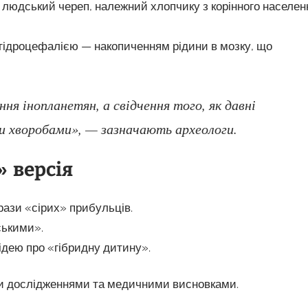
е людський череп, належний хлопчику з корінного населен
гідроцефалією — накопиченням рідини в мозку, що
ня інопланетян, а свідчення того, як давні
ми хворобами», — зазначають археологи.
 версія
ази «сірих» прибульців.
ськими».
ідею про «гібридну дитину».
ми дослідженнями та медичними висновками.