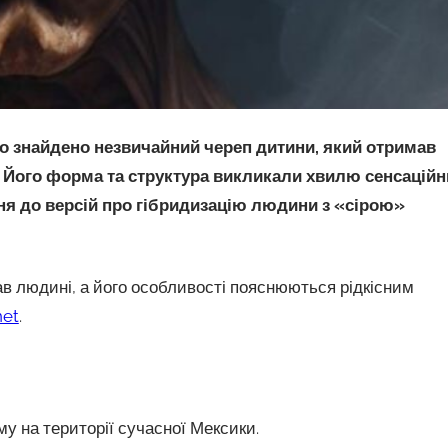
ло знайдено незвичайний череп дитини, який отримав
). Його форма та структура викликали хвилю сенсаційн
ня до версій про гібридизацію людини з «сірою»
в людині, а його особливості пояснюються рідкісним
net
.
у на території сучасної Мексики.