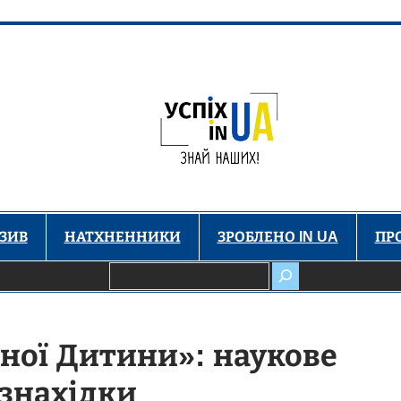
ЗИВ
НАТХНЕННИКИ
ЗРОБЛЕНО IN UA
ПР
Пошук
ної Дитини»: наукове
 знахідки