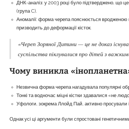
ДНК-аналіз: у 2003 році було підтверджено, що ц
(група C).
Аномалії: форма черепа пояснюється вродженою 
призводить до деформації кісток.
«Череп Зоряної Дитини — це не доказ існуван
суспільства піклувалися про дітей з важки
Чому виникла «інопланетна»
Незвична форма черепа нагадувала популярні обр
Тонкі та водночас міцні кістки здавалися «не люд
Уфологи, зокрема Ллойд Пай, активно просували 
Однак усі ці аргументи були спростовані генетични