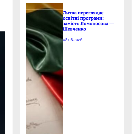
Литва переглядає
освітні програми:
замість Ломоносова —
Шевченко
08.08.2026