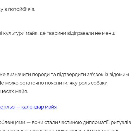
 в потойбіччя.
ні культури майя, де тварини відігравали не менш
 визначити породи та підтвердити зв’язок із відомим
Це може остаточно пояснити, яку роль собаки
оцесах майя.
астільо — календар майя
юбленцями — вони стали частиною дипломатії, ритуалів 
 про давні цивілізації, показуючи, що їхні торгові