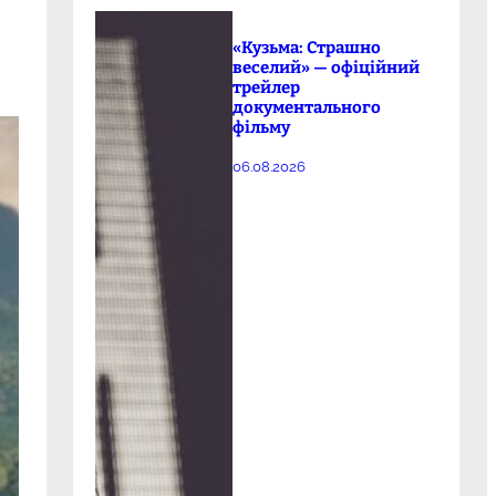
«Кузьма: Страшно
веселий» — офіційний
трейлер
документального
фільму
06.08.2026