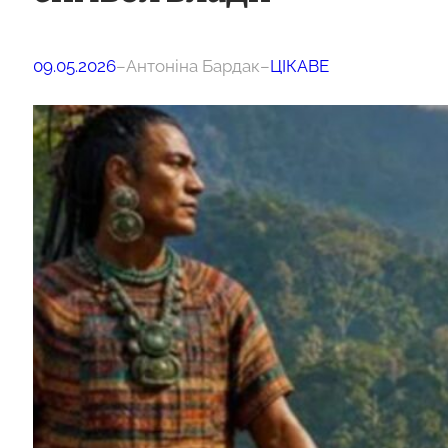
09.05.2026
–
Антоніна Бардак
–
ЦІКАВЕ