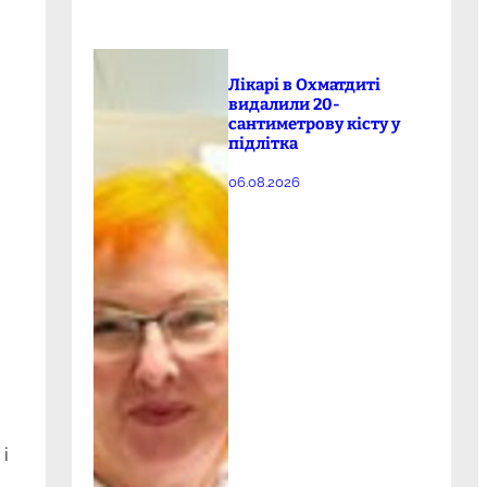
Лікарі в Охматдиті
видалили 20-
сантиметрову кісту у
підлітка
06.08.2026
і