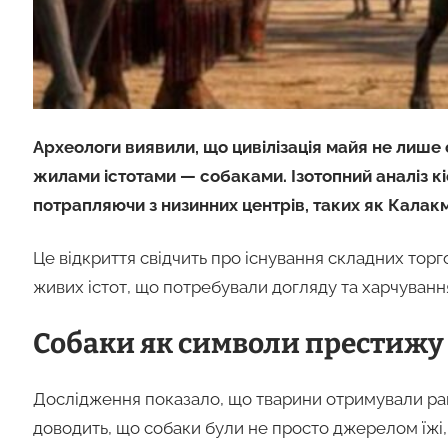
Археологи виявили, що цивілізація майя не лише
жилами істотами — собаками. Ізотопний аналіз кі
потрапляючи з низинних центрів, таких як Калакм
Це відкриття свідчить про існування складних тор
живих істот, що потребували догляду та харчуванн
Собаки як символи престижу
Дослідження показало, що тварини отримували рац
доводить, що собаки були не просто джерелом їжі