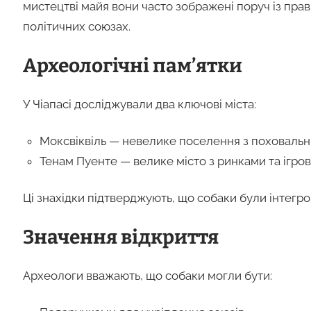
мистецтві майя вони часто зображені поруч із пра
політичних союзах.
Археологічні пам’ятки
У Чіапасі досліджували два ключові міста:
Моксвіквіль — невелике поселення з поховальн
Тенам Пуенте — велике місто з ринками та ігро
Ці знахідки підтверджують, що собаки були інтегро
Значення відкриття
Археологи вважають, що собаки могли бути: