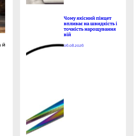
Чому якісний пінцет
впливає на швидкість і
точність нарощування
вій
 й
06.08.2026