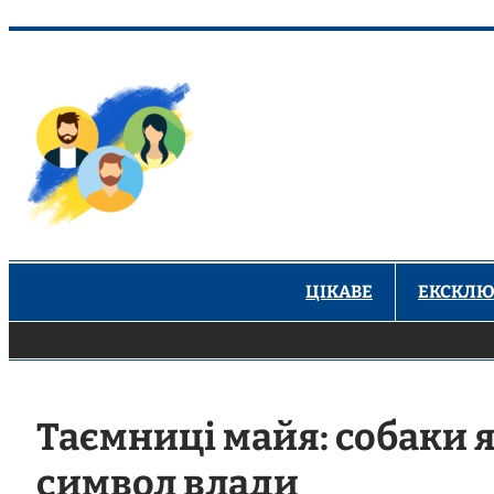
Перейти
до
вмісту
ЦІКАВЕ
ЕКСКЛЮ
Таємниці майя: собаки я
символ влади