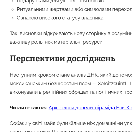
Подарунками для укріплення союзів.
Ритуальними жертвами або символами переходу
Ознакою високого статусу власника.
Такі висновки відкривають нову сторінку в розумін
важливу роль, ніж матеріальні ресурси.
Перспективи досліджень
Наступним кроком стане аналіз ДНК, який допоможе
мексиканським безшерстим псом — Xoloitzcuintli. 
виконували в релігійних обрядах та політичних пр
Читайте також:
Археологи довели: піраміда Ель-К
Собаки у світі майя були більше ніж домашніми ул
навіть економіки. Це відкриття змінює наше уявлення