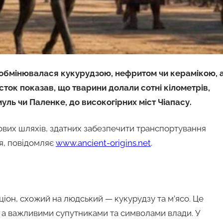
 обмінювалася кукурудзою, нефритом чи керамікою, а
сток показав, що тварини долали сотні кілометрів,
уль чи Паленке, до високогірних міст Чіапасу.
гових шляхів, здатних забезпечити транспортування
я, повідомляє
www.ancient-origins.net
.
іон, схожий на людський — кукурудзу та м’ясо. Це
, а важливими супутниками та символами влади. У