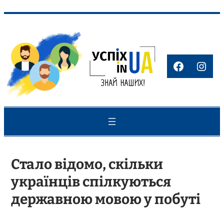
Перейти
до
вмісту
Faceboo
Inst
Стало відомо, скільки
українців спілкуються
державною мовою у побуті