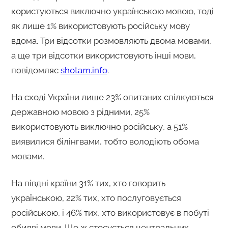
користуються виключно українською мовою, тоді
як лише 1% використовують російську мову
вдома. Три відсотки розмовляють двома мовами,
а ще три відсотки використовують інші мови,
повідомляє
shotam.info
.
На сході України лише 23% опитаних спілкуються
державною мовою з рідними, 25%
використовують виключно російську, а 51%
виявилися білінгвами, тобто володіють обома
мовами.
На півдні країни 31% тих, хто говорить
українською, 22% тих, хто послуговується
російською, і 46% тих, хто використовує в побуті
обидві мови. Що ж стосується центральних