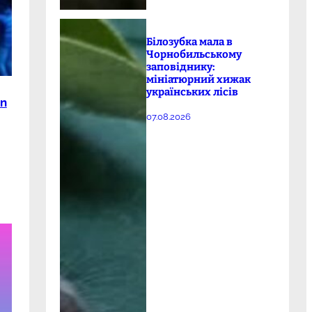
Білозубка мала в
Чорнобильському
заповіднику:
мініатюрний хижак
українських лісів
in
07.08.2026