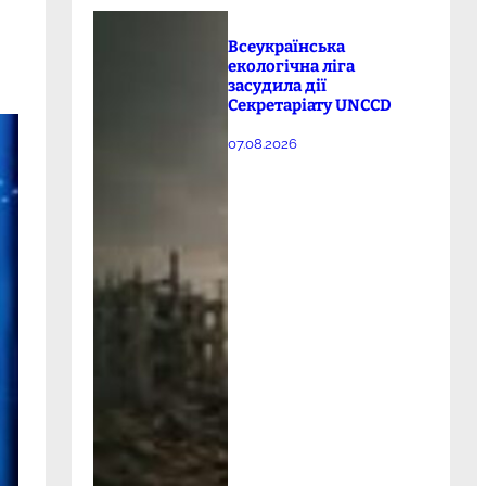
Всеукраїнська
екологічна ліга
засудила дії
Секретаріату UNCCD
07.08.2026