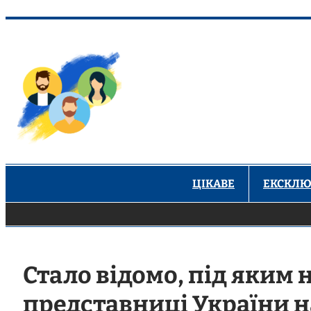
Перейти
до
вмісту
ЦІКАВЕ
ЕКСКЛЮ
Стало відомо, під яким
представниці України н