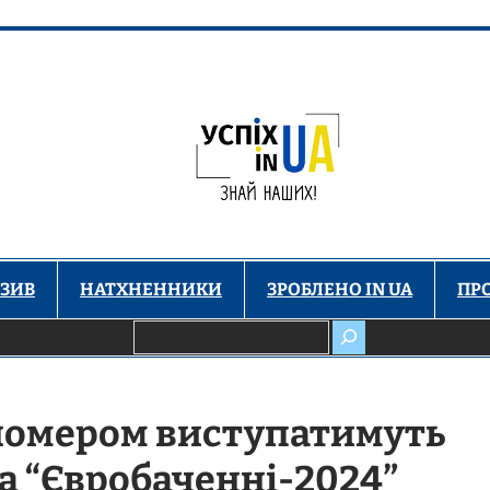
ЗИВ
НАТХНЕННИКИ
ЗРОБЛЕНО IN UA
ПР
Пошук
 номером виступатимуть
а “Євробаченні-2024”