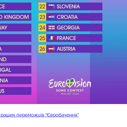
йкращих переможців “Євробачення”