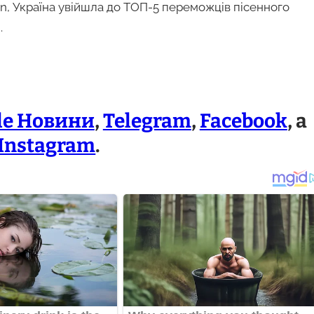
an, Україна увійшла до ТОП-5 переможців пісенного
.
le Новини
,
Telegram
,
Facebook
, а
Instagram
.