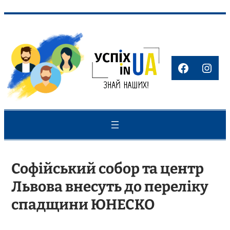
Перейти
до
вмісту
Faceboo
Inst
Софійський собор та центр
Львова внесуть до переліку
спадщини ЮНЕСКО