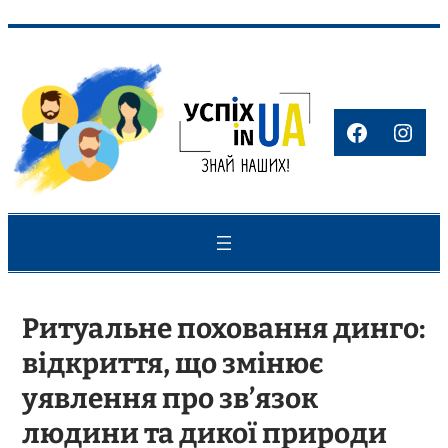
Перейти
до
вмісту
Faceboo
Inst
Ритуальне поховання динго:
відкриття, що змінює
уявлення про зв’язок
людини та дикої природи