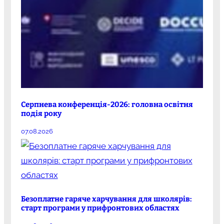
Серпнева конференція-2026: головна освітня
подія року
07.08.2026
Безоплатне гаряче харчування для школярів:
старт програми у прифронтових областях