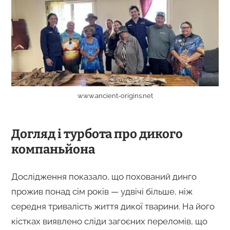
www.ancient-origins.net
Догляд і турбота про дикого
компаньйона
Дослідження показало, що похований динго
прожив понад сім років — удвічі більше, ніж
середня тривалість життя дикої тварини. На його
кістках виявлено сліди загоєних переломів, що