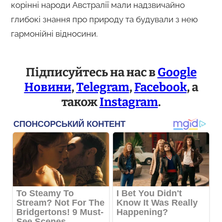
корінні народи Австралії мали надзвичайно
глибокі знання про природу та будували з нею
гармонійні відносини.
Підписуйтесь на нас в
Google
Новини
,
Telegram
,
Facebook
, а
також
Instagram
.