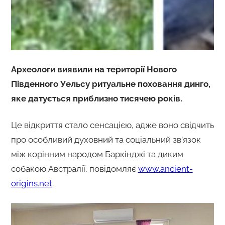
Археологи виявили на території Нового
Південного Уельсу ритуальне поховання динго,
яке датується приблизно тисячею років.
Це відкриття стало сенсацією, адже воно свідчить
про особливий духовний та соціальний зв’язок
між корінним народом Баркінджі та диким
собакою Австралії, повідомляє
www.ancient-
origins.net
.