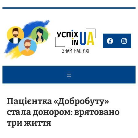
Перейти
до
вмісту
Faceboo
Inst
Пацієнтка «Добробуту»
стала донором: врятовано
три життя