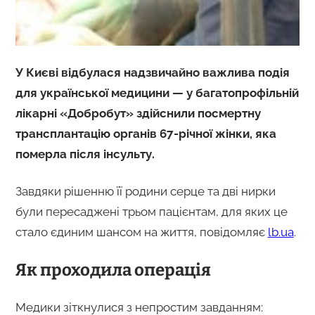
У Києві відбулася надзвичайно важлива подія
для української медицини — у багатопрофільній
лікарні «Добробут» здійснили посмертну
трансплантацію органів 67-річної жінки, яка
померла після інсульту.
Завдяки рішенню її родини серце та дві нирки
були пересаджені трьом пацієнтам, для яких це
стало єдиним шансом на життя, повідомляє
lb.ua
.
Як проходила операція
Медики зіткнулися з непростим завданням: