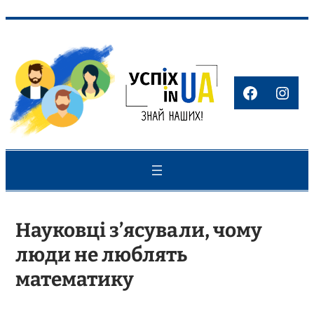
Перейти
до
вмісту
Faceboo
Inst
Науковці з’ясували, чому
люди не люблять
математику