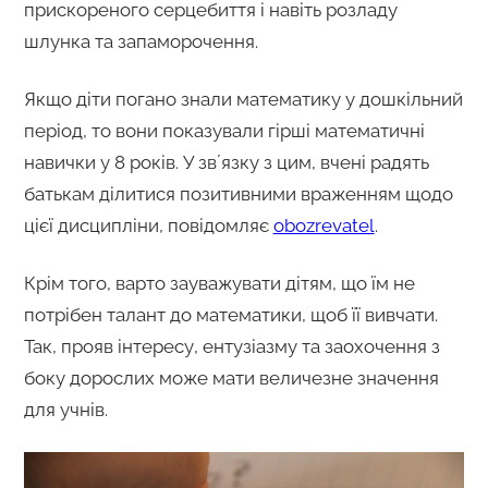
прискореного серцебиття і навіть розладу
шлунка та запаморочення.
Якщо діти погано знали математику у дошкільний
період, то вони показували гірші математичні
навички у 8 років. У звʼязку з цим, вчені радять
батькам ділитися позитивними враженням щодо
цієї дисципліни, повідомляє
obozrevatel
.
Крім того, варто зауважувати дітям, що їм не
потрібен талант до математики, щоб її вивчати.
Так, прояв інтересу, ентузіазму та заохочення з
боку дорослих може мати величезне значення
для учнів.