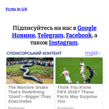
Успіх in UA
Підписуйтесь на нас в
Google
Новини
,
Telegram
,
Facebook
, а
також
Instagram
.