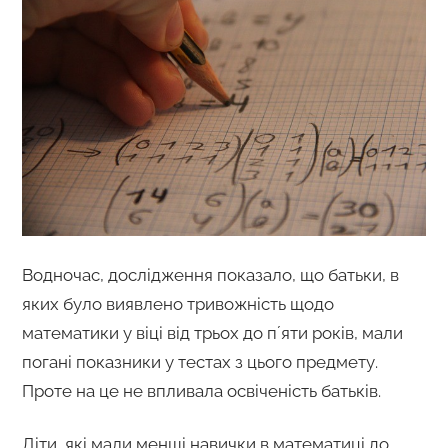
Водночас, дослідження показало, що батьки, в
яких було виявлено тривожність щодо
математики у віці від трьох до пʼяти років, мали
погані показники у тестах з цього предмету.
Проте на це не впливала освіченість батьків.
Діти, які мали менші навички в математиці до