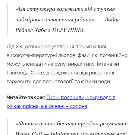
«Ця структура залежить від ступеня
надмірного стиснення рідини», — додає
Рейчел Хабс з DESY HIBEF.
Лід XXI розширює уявлення про можливі
високотемпературні льодові фази, які потенційно
можуть існувати на супутниках типу Титана чи
Ганімеда. Отже, дослідження відкриває нові
горизонти для планетології та фізики води.
Читайте також:
Вчені пояснили, чому вода в
річках прісна, а в океані – солона
«Фантастично бачити ще один результат
Water Call — ініціативи, що відкриває нові