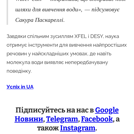
шляхи для вивчення води», — підсумовує
Сакура Паскареллі.
Завдяки спільним зусиллям XFEL і DESY, наука
отримує інструменти для вивчення найпростіших
речовин у найскладніших умовах, де навіть
молекула води виявляє непередбачувану
поведінку.
Успіх in UA
Підписуйтесь на нас в
Google
Новини
,
Telegram
,
Facebook
, а
також
Instagram
.