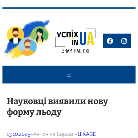
Перейти
до
вмісту
Faceboo
Inst
Науковці виявили нову
форму льоду
13.10.2025
–
Антоніна Бардак
–
ЦІКАВЕ