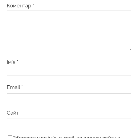
Коментар
*
Ім’я
*
Email
*
Сайт
Зберегти моє ім’я, e-mail, та адресу сайту в