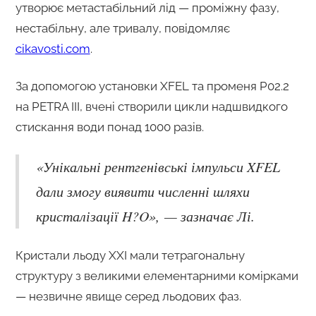
утворює метастабільний лід — проміжну фазу,
нестабільну, але тривалу, повідомляє
cikavosti.com
.
За допомогою установки XFEL та променя P02.2
на PETRA III, вчені створили цикли надшвидкого
стискання води понад 1000 разів.
«Унікальні рентгенівські імпульси XFEL
дали змогу виявити численні шляхи
кристалізації H?O», — зазначає Лі.
Кристали льоду XXI мали тетрагональну
структуру з великими елементарними комірками
— незвичне явище серед льодових фаз.