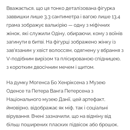
Вважається, що ця тонко деталізована фігурка
заввишки лише 3,3 сантиметра і вагою лише 13,4
грама зображує валькірію — одну з міфічних
жінок, які служили Одіну, обираючи, кому з воїнів
загинути в битві. На фігурці зображено жінку із
зав’язаним у хвіст волоссям, одягнену у вбрання з
V-подібним вирізом та плісированою спідницею,
з коротким двосічним мечем і щитом.
На думку Могенса Бо Хенріксена з Музею
Оденсе та Петера Ванга Петерсена з
Національного музею Данії, цей артефакт,
ймовірно, відображає як міф, так і соціальні
вірування. Вчені зазначили, що на відміну від
більш поширених пласких підвісок або брошок,