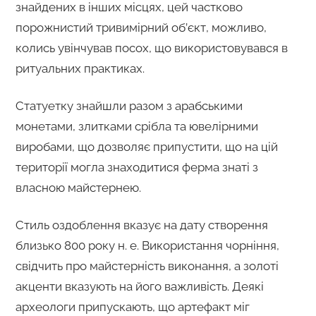
знайдених в інших місцях, цей частково
порожнистий тривимірний об’єкт, можливо,
колись увінчував посох, що використовувався в
ритуальних практиках.
Статуетку знайшли разом з арабськими
монетами, злитками срібла та ювелірними
виробами, що дозволяє припустити, що на цій
території могла знаходитися ферма знаті з
власною майстернею.
Стиль оздоблення вказує на дату створення
близько 800 року н. е. Використання чорніння,
свідчить про майстерність виконання, а золоті
акценти вказують на його важливість. Деякі
археологи припускають, що артефакт міг