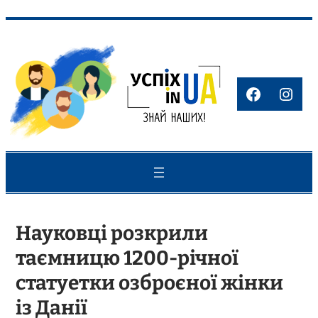
Перейти
до
вмісту
Faceboo
Inst
Науковці розкрили
таємницю 1200-річної
статуетки озброєної жінки
із Данії