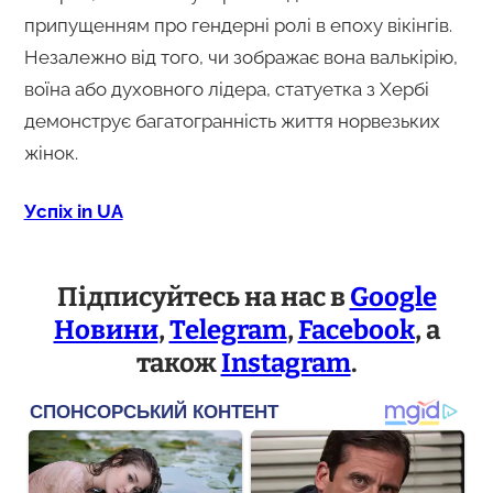
припущенням про гендерні ролі в епоху вікінгів.
Незалежно від того, чи зображає вона валькірію,
воїна або духовного лідера, статуетка з Хербі
демонструє багатогранність життя норвезьких
жінок.
Успіх in UA
Підписуйтесь на нас в
Google
Новини
,
Telegram
,
Facebook
, а
також
Instagram
.