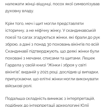
належати жінці-віщунці, посох якої символізував
духовну владу.
Крім того, меч і щит могли представляти
історичну, а не міфічну жінку. У скандинавській
поезії та сагах згадуються жінки, які брали до рук
зброю, а дані з понад 30 поховань вікінгів по всій
Скандинавії підтверджують, що деякі жінки були
поховані з мечами, списами та щитами. Лешек
Гардела у своїй книзі “Жінки і зброя у світі
вікінгів”, виданій у 2021 році, дослідив ці випадки,
припускаючи, що елітні жінки могли виконувати
військові ролі.
Подальша складність виникає з інтерпретацій,
подібних до інтерпретації археологині Юлії