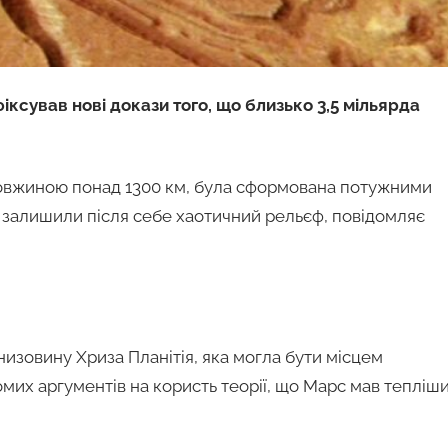
ксував нові докази того, що близько 3,5 мільярда
 довжиною понад 1300 км, була сформована потужними
а залишили після себе хаотичний рельєф, повідомляє
низовину Хриза Планітія, яка могла бути місцем
омих аргументів на користь теорії, що Марс мав тепліш