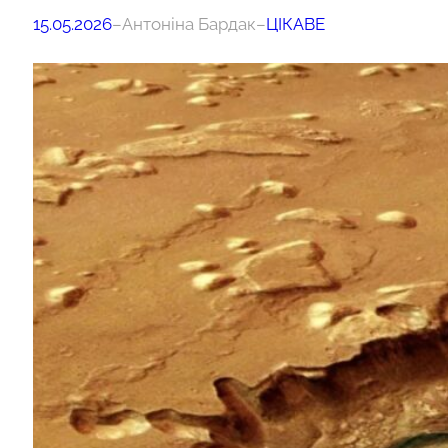
15.05.2026
–
Антоніна Бардак
–
ЦІКАВЕ