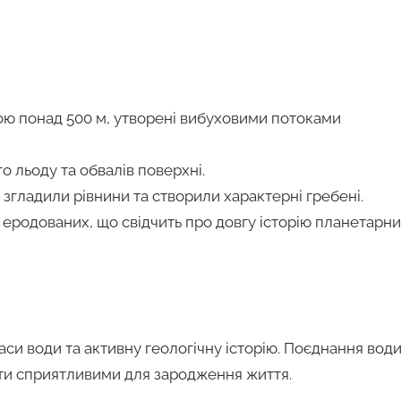
ною понад 500 м, утворені вибуховими потоками
 льоду та обвалів поверхні.
о згладили рівнини та створили характерні гребені.
о еродованих, що свідчить про довгу історію планетарн
аси води та активну геологічну історію. Поєднання води
ути сприятливими для зародження життя.