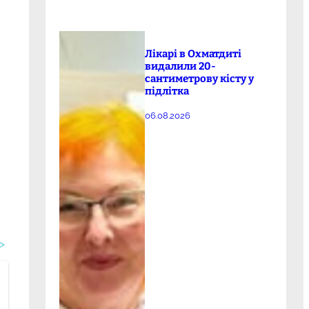
Лікарі в Охматдиті
видалили 20-
сантиметрову кісту у
підлітка
06.08.2026