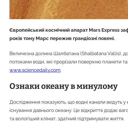
Європейський космічний апарат Mars Express зафі
років тому Марс пережив грандіозні повені.
Величезна долина Шалбатана (Shalbatana Vallis),
потоками води, які прорізали поверхню планети т
www.sciencedaily.com
.
Ознаки океану в минулому
Дослідження показують, що водні канали ведуть у 
існування давнього океану. Це відкриття додає ваг
та вологіший клімат, здатний підтримувати життя.