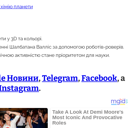
 хімію планети
и у 3D та кольорі.
енні Шалбатана Валліс за допомогою роботів-роверів.
нічною активністю стане пріоритетом для науки.
le Новини
,
Telegram
,
Facebook
, а
Instagram
.