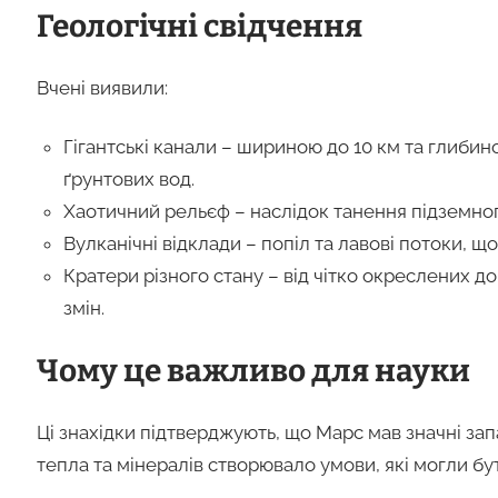
Геологічні свідчення
Вчені виявили:
Гігантські канали – шириною до 10 км та глиби
ґрунтових вод.
Хаотичний рельєф – наслідок танення підземного
Вулканічні відклади – попіл та лавові потоки, щ
Кратери різного стану – від чітко окреслених д
змін.
Чому це важливо для науки
Ці знахідки підтверджують, що Марс мав значні зап
тепла та мінералів створювало умови, які могли б