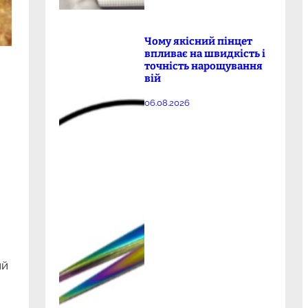
Чому якісний пінцет
впливає на швидкість і
точність нарощування
вій
06.08.2026
ий