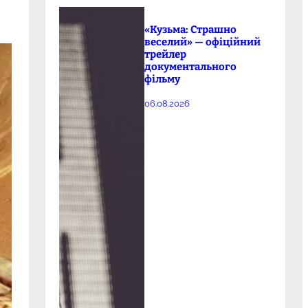
«Кузьма: Страшно
веселий» — офіційний
трейлер
документального
фільму
06.08.2026