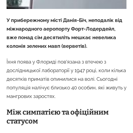
У прибережному місті Данія-Біч, неподалік від
міжнародного аеропорту Форт-Лодердейл,
вже понад сім десятиліть мешкає невелика
колонія зелених мавп (верветів).
Їхня поява у Флориді пов’язана з втечею з
дослідницької лабораторії у 1947 році, коли кілька
десятків приматів опинилися на волі. Сьогодні
популяція налічує близько 40 особин, які живуть у
мангрових заростях.
Між симпатією та офіційним
статусом