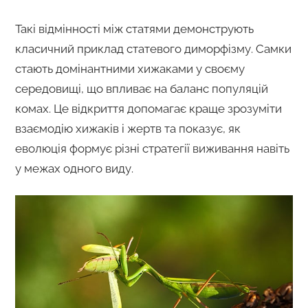
Такі відмінності між статями демонструють
класичний приклад статевого диморфізму. Самки
стають домінантними хижаками у своєму
середовищі, що впливає на баланс популяцій
комах. Це відкриття допомагає краще зрозуміти
взаємодію хижаків і жертв та показує, як
еволюція формує різні стратегії виживання навіть
у межах одного виду.