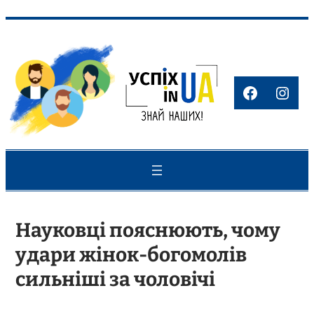
Перейти
до
вмісту
Faceboo
Inst
Науковці пояснюють, чому
удари жінок-богомолів
сильніші за чоловічі