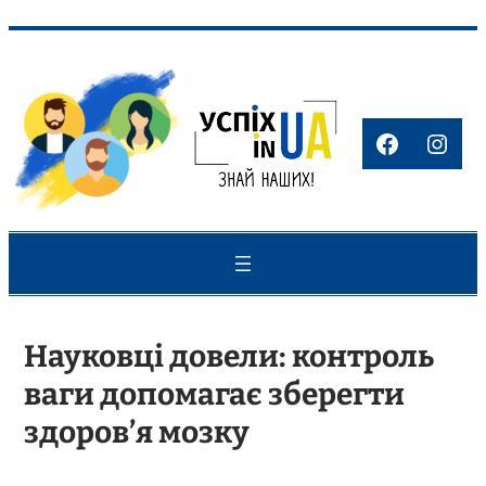
Перейти
до
вмісту
Faceboo
Inst
Науковці довели: контроль
ваги допомагає зберегти
здоров’я мозку