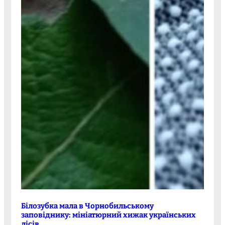
Білозубка мала в Чорнобильському
заповіднику: мініатюрний хижак українських
лісів