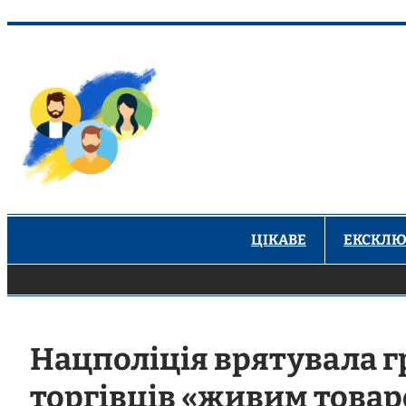
Перейти
до
вмісту
ЦІКАВЕ
ЕКСКЛЮ
Нацполіція врятувала г
торгівців «живим това