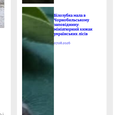
Білозубка мала в
Чорнобильському
заповіднику:
мініатюрний хижак
українських лісів
07.08.2026
 і