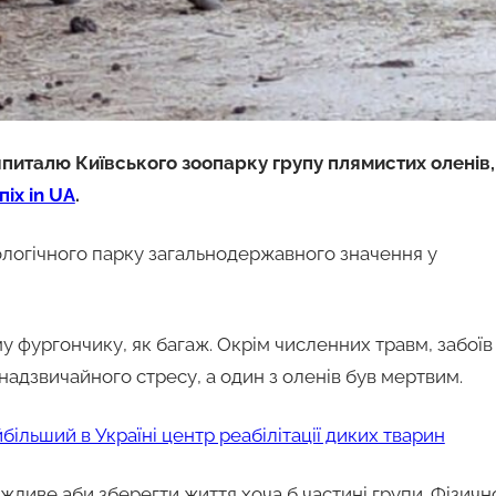
шпиталю Київського зоопарку групу плямистих оленів,
піх in UA
.
оологічного парку загальнодержавного значення у
фургончику, як багаж. Окрім численних травм, забоїв
 надзвичайного стресу, а один з оленів був мертвим.
більший в Україні центр реабілітації диких тварин
ливе аби зберегти життя хоча б частині групи. Фізично