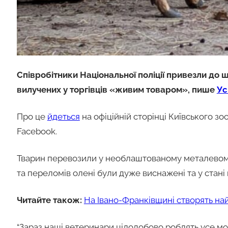
Співробітники Національної поліції привезли до 
вилучених у торгівців «живим товаром», пише
Ус
Про це
йдеться
на офіційній сторінці Київського з
Facebook.
Тварин перевозили у необлаштованому металевому 
та переломів олені були дуже виснажені та у стані
Читайте також:
На Івано-Франківщині створять най
“Зараз наші ветеринари цілодобово роблять усе мож