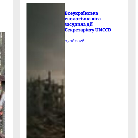
Всеукраїнська
екологічна ліга
засудила дії
Секретаріату UNCCD
07.08.2026