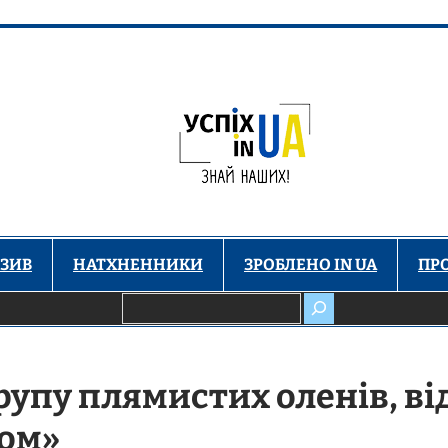
ЗИВ
НАТХНЕННИКИ
ЗРОБЛЕНО IN UA
ПР
Пошук
рупу плямистих оленів, ві
ром»