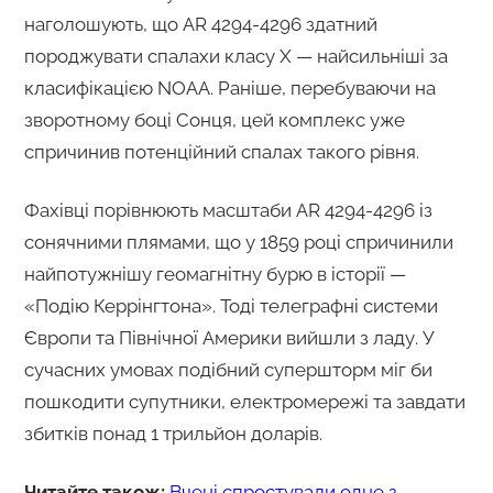
наголошують, що AR 4294-4296 здатний
породжувати спалахи класу X — найсильніші за
класифікацією NOAA. Раніше, перебуваючи на
зворотному боці Сонця, цей комплекс уже
спричинив потенційний спалах такого рівня.
Фахівці порівнюють масштаби AR 4294-4296 із
сонячними плямами, що у 1859 році спричинили
найпотужнішу геомагнітну бурю в історії —
«Подію Керрінгтона». Тоді телеграфні системи
Європи та Північної Америки вийшли з ладу. У
сучасних умовах подібний супершторм міг би
пошкодити супутники, електромережі та завдати
збитків понад 1 трильйон доларів.
Читайте також:
Вчені спростували одне з