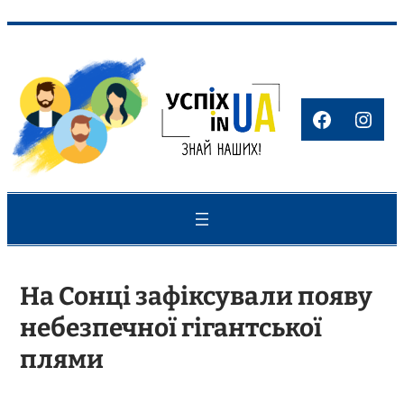
Перейти
до
вмісту
Faceboo
Inst
На Сонці зафіксували появу
небезпечної гігантської
плями