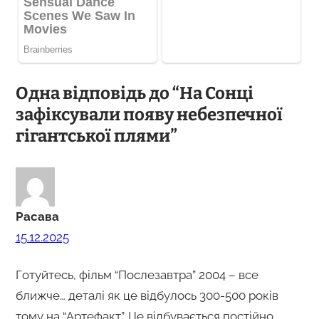
Одна відповідь до “На Сонці
зафіксували появу небезпечної
гігантської плями”
Расава
15.12.2025
Готуйтесь, фільм “Послезавтра” 2004 – все
ближче… деталі як це відбулось 300-500 років
тому на “Артефакт”. Це відбувається постійно.