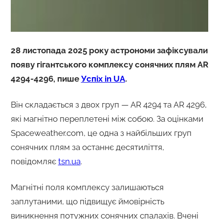
28 листопада 2025 року астрономи зафіксували
появу гігантського комплексу сонячних плям AR
4294-4296, пише
Успіх in UA
.
Він складається з двох груп — AR 4294 та AR 4296,
які магнітно переплетені між собою. За оцінками
Spaceweather.com, це одна з найбільших груп
сонячних плям за останнє десятиліття,
повідомляє
tsn.ua
.
Магнітні поля комплексу залишаються
заплутаними, що підвищує ймовірність
виникнення потужних сонячних спалахів. Вчені