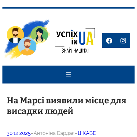
Перейти
до
вмісту
Faceboo
Inst
На Марсі виявили місце для
висадки людей
30.12.2025
–
Антоніна Бардак
–
ЦІКАВЕ