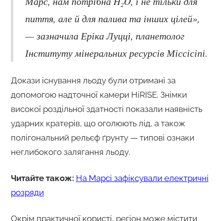
Марс, нам потрібна H₂O, і не тільки для
пиття, але й для палива та інших цілей»,
— зазначила Еріка Луцці, планетолог
Інституту мінеральних ресурсів Міссісіпі.
Докази існування льоду були отримані за
допомогою надточної камери HiRISE. Знімки
високої роздільної здатності показали наявність
ударних кратерів, що оголюють лід, а також
полігональний рельєф ґрунту — типові ознаки
неглибокого залягання льоду.
Читайте також:
На Марсі зафіксували електричні
розряди
Окрім практичної користі, регіон може містити