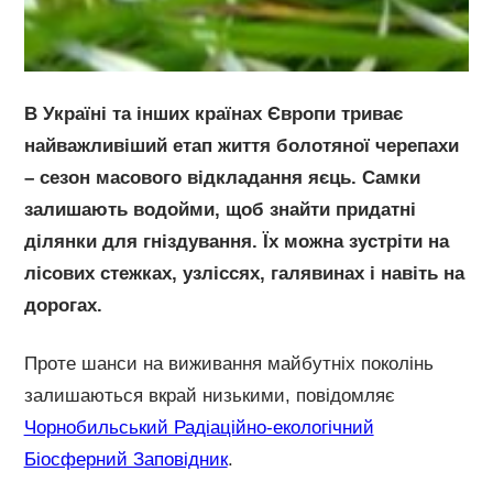
В Україні та інших країнах Європи триває
найважливіший етап життя болотяної черепахи
– сезон масового відкладання яєць. Самки
залишають водойми, щоб знайти придатні
ділянки для гніздування. Їх можна зустріти на
лісових стежках, узліссях, галявинах і навіть на
дорогах.
Проте шанси на виживання майбутніх поколінь
залишаються вкрай низькими, повідомляє
Чорнобильський Радіаційно-екологічний
Біосферний Заповідник
.