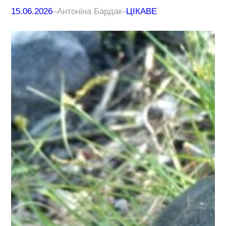
15.06.2026
–
Антоніна Бардак
–
ЦІКАВЕ