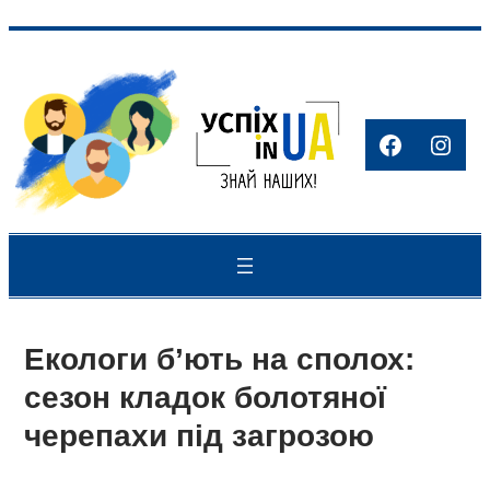
Перейти
до
вмісту
Facebook
Inst
Екологи б’ють на сполох:
сезон кладок болотяної
черепахи під загрозою