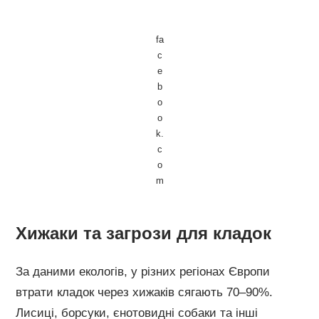
fa
c
e
b
o
o
k.
c
o
m
Хижаки та загрози для кладок
За даними екологів, у різних регіонах Європи
втрати кладок через хижаків сягають 70–90%.
Лисиці, борсуки, єнотовидні собаки та інші