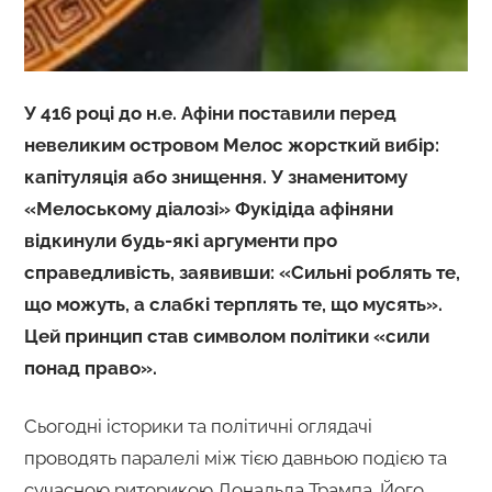
У 416 році до н.е. Афіни поставили перед
невеликим островом Мелос жорсткий вибір:
капітуляція або знищення. У знаменитому
«Мелоському діалозі» Фукідіда афіняни
відкинули будь-які аргументи про
справедливість, заявивши: «Сильні роблять те,
що можуть, а слабкі терплять те, що мусять».
Цей принцип став символом політики «сили
понад право».
Сьогодні історики та політичні оглядачі
проводять паралелі між тією давньою подією та
сучасною риторикою Дональда Трампа. Його