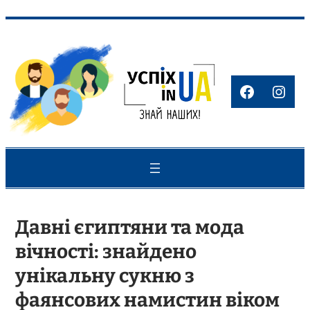
Перейти
до
вмісту
Faceboo
Inst
Давні єгиптяни та мода
вічності: знайдено
унікальну сукню з
фаянсових намистин віком