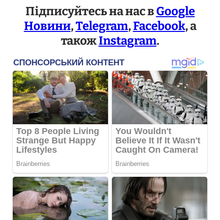
Підписуйтесь на нас в
Google
Новини
,
Telegram
,
Facebook
, а
також
Instagram
.