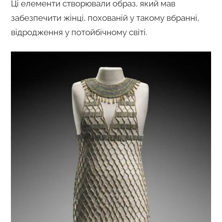
Ці елементи створювали образ, який мав
забезпечити жінці, похованій у такому вбранні,
відродження у потойбічному світі.