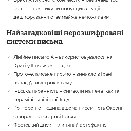
релігію, політику чи побут цивілізації
дешифрування стає майже неможливим.
Найзагадковіші нерозшифровані
системи письма
Лінійне письмо А – використовувалося на
Криті у II тисячолітті до н.е.
Прото-еламське письмо – виникло в Ірані
понад 5 тисяч років тому.
Індська писемність – символи на печатках та
кераміці цивілізації Інду.
Ронгоронго – єдина відома писемність Океанії,
створена на острові Пасхи.
Фестський диск – глиняний артефакт із