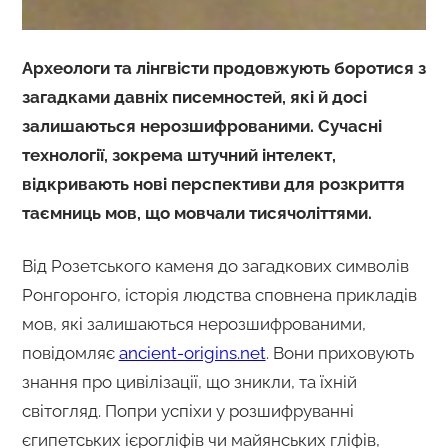
Археологи та лінгвісти продовжують боротися з
загадками давніх писемностей, які й досі
залишаються нерозшифрованими. Сучасні
технології, зокрема штучний інтелект,
відкривають нові перспективи для розкриття
таємниць мов, що мовчали тисячоліттями.
Від Розетського каменя до загадкових символів
Ронгоронго, історія людства сповнена прикладів
мов, які залишаються нерозшифрованими,
повідомляє
ancient-origins.net
. Вони приховують
знання про цивілізації, що зникли, та їхній
світогляд. Попри успіхи у розшифруванні
єгипетських ієрогліфів чи майянських гліфів,