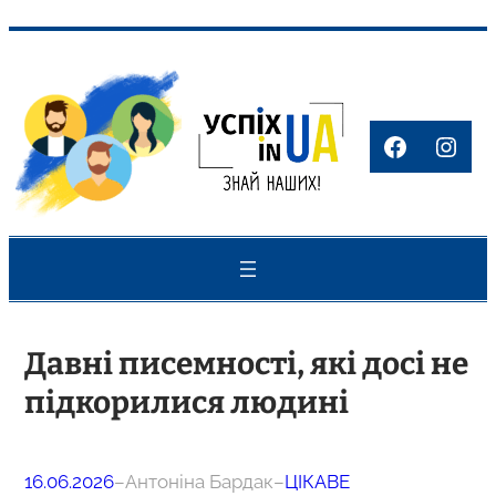
Перейти
до
вмісту
Faceboo
Inst
Давні писемності, які досі не
підкорилися людині
16.06.2026
–
Антоніна Бардак
–
ЦІКАВЕ