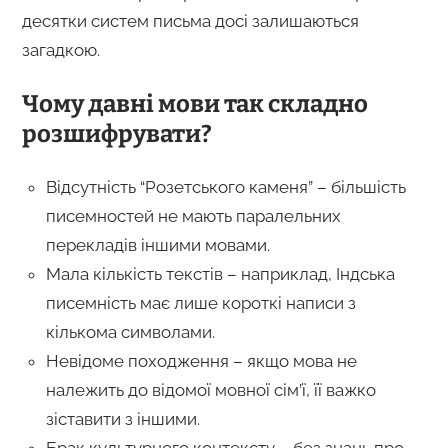
десятки систем письма досі залишаються
загадкою.
Чому давні мови так складно
розшифрувати?
Відсутність “Розетського каменя” – більшість
писемностей не мають паралельних
перекладів іншими мовами.
Мала кількість текстів – наприклад, Індська
писемність має лише короткі написи з
кількома символами.
Невідоме походження – якщо мова не
належить до відомої мовної сім’ї, її важко
зіставити з іншими.
Брак культурного контексту – без знань про