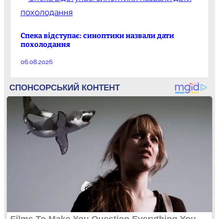
Спека відступає: синоптики назвали дати
похолодання
06.08.2026