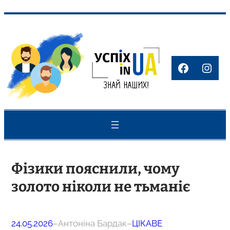
Перейти
до
вмісту
Faceboo
Inst
Фізики пояснили, чому
золото ніколи не тьманіє
24.05.2026
–
Антоніна Бардак
–
ЦІКАВЕ