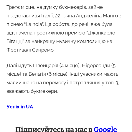
Третє місце, на думку букмекерів, займе
представниця Італії, 22-річна Анджеліна Манго з
піснею “La noia”. Ця робота, до речі, вже була
відзначена престижною премією “Джанкарло
Бігацці” за найкращу музичну композицію на
Фестивалі Санремо.
Далі йдуть Швейцарія (4 місце), Нідерланди (5
місце) та Бельгія (6 місце). Інші учасники мають
малий шанс на перемогу і потрапляння у топ-3,
вважають букмекери.
Успіх in UA
Підписуйтесь на нас в
Google