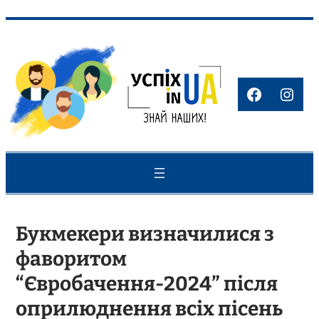
Перейти
до
вмісту
Faceboo
Inst
Букмекери визначилися з
фаворитом
“Євробачення-2024” після
оприлюднення всіх пісень