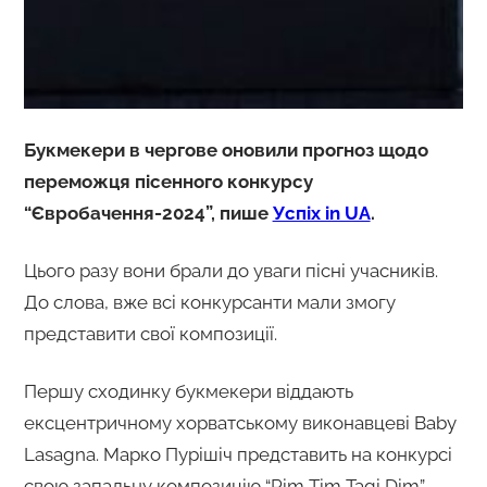
Букмекери в чергове оновили прогноз щодо
переможця пісенного конкурсу
“Євробачення-2024”, пише
Успіх in UA
.
Цього разу вони брали до уваги пісні учасників.
До слова, вже всі конкурсанти мали змогу
представити свої композиції.
Першу сходинку букмекери віддають
ексцентричному хорватському виконавцеві Baby
Lasagna. Марко Пурішіч представить на конкурсі
свою запальну композицію “Rim Tim Tagi Dim”,