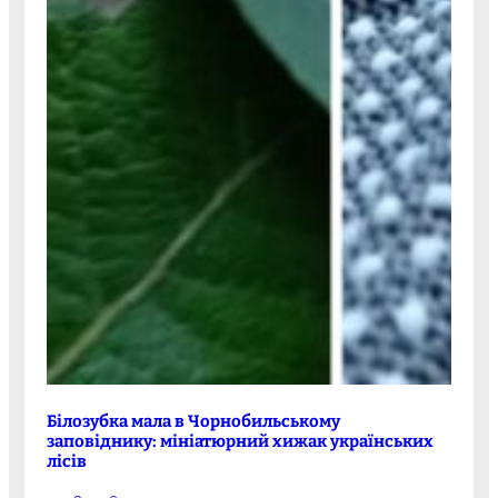
Білозубка мала в Чорнобильському
заповіднику: мініатюрний хижак українських
лісів