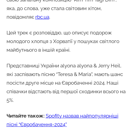
яка, до слова, уже стала світовим хітом,
повідомляє
rbc.ua
.
Цей трек є розповіддю, що описує подорож
молодого хлопця з Хорватії у пошуках світлого
майбутнього в іншій країні.
Представниці України alyona alyona & Jerry Heil,
які заспівають пісню “Teresa & Maria”, мають шанс
посісти друге місце на Євробаченні 2024. Наші
співачки відстають від першої сходинки всього на
5%.
Читайте також:
Spofity назвав найпопулярніші
пісні “Євробачення-2024”