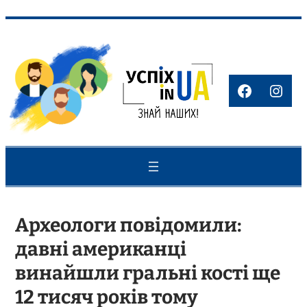
Перейти
до
вмісту
Faceboo
Inst
Археологи повідомили:
давні американці
винайшли гральні кості ще
12 тисяч років тому