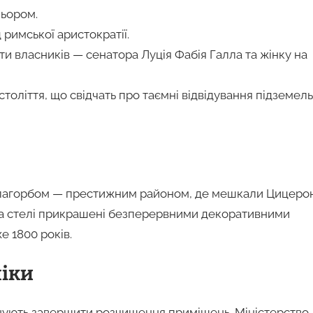
льором.
 римської аристократії.
ти власників — сенатора Луція Фабія Галла та жінку на
століття, що свідчать про таємні відвідування підземель
м пагорбом — престижним районом, де мешкали Цицерон
и та стелі прикрашені безперервними декоративними
 1800 років.
ліки
анують завершити розчищення приміщень. Міністерство