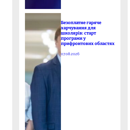
Безоплатне гаряче
харчування для
школярів: старт
програми у
прифронтових областях
07.08.2026