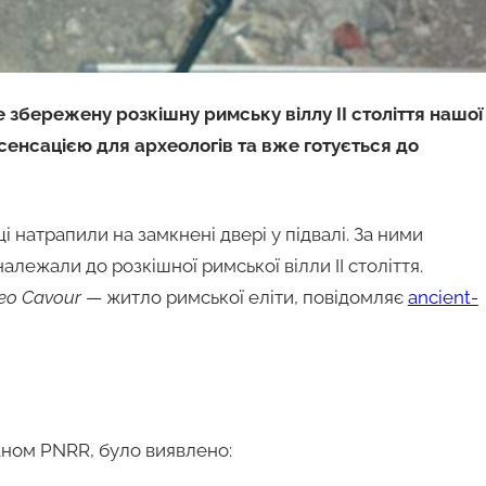
 збережену розкішну римську віллу II століття нашої
сенсацією для археологів та вже готується до
ці натрапили на замкнені двері у підвалі. За ними
лежали до розкішної римської вілли II століття.
eo Cavour
— житло римської еліти, повідомляє
ancient-
аном PNRR, було виявлено: