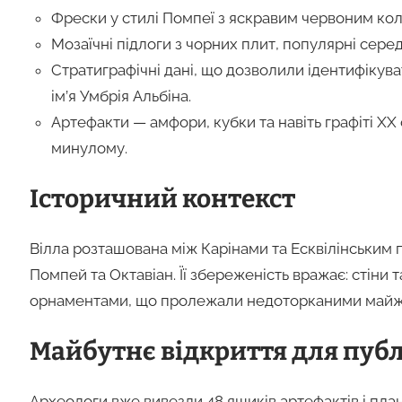
Фрески у стилі Помпеї з яскравим червоним ко
Мозаїчні підлоги з чорних плит, популярні серед
Стратиграфічні дані, що дозволили ідентифікува
ім’я Умбрія Альбіна.
Артефакти — амфори, кубки та навіть графіті XX 
минулому.
Історичний контекст
Вілла розташована між Карінами та Есквілінськи
Помпей та Октавіан. Її збереженість вражає: стін
орнаментами, що пролежали недоторканими майже
Майбутнє відкриття для пуб
Археологи вже вивезли 48 ящиків артефактів і пл