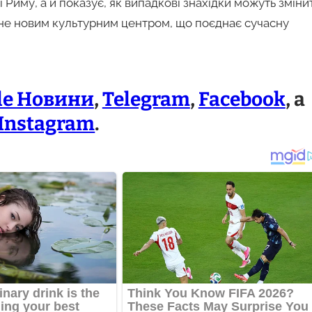
ї Риму, а й показує, як випадкові знахідки можуть зміни
не новим культурним центром, що поєднає сучасну
le Новини
,
Telegram
,
Facebook
, а
Instagram
.