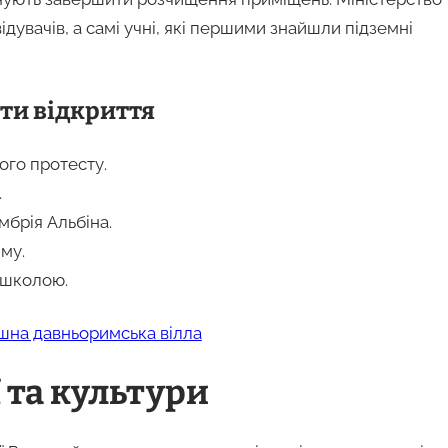
відувачів, а самі учні, які першими знайшли підземні
ти відкриття
ого протесту.
.
мбрія Альбіна.
му.
і школою.
кішна давньоримська вілла
 та культури