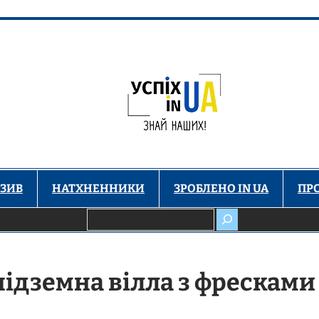
ЗИВ
НАТХНЕННИКИ
ЗРОБЛЕНО IN UA
ПР
Пошук
підземна вілла з фресками