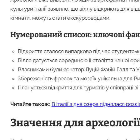
культури Італії заявило, що віллу відкриють для від
кімнати, можуть стати екскурсоводами.
Нумерований список: ключові фак
Відкриття сталося випадково під час студентськ
Вілла датується серединою II століття нашої ери
Власниками були сенатор Луцій Фабій Галл та У
Збереженість фресок та мозаїк унікальна для Ри
Планується відкриття для туристів у співпраці з
Читайте також:
В Італії з дна озера піднялася роз
Значення для археології