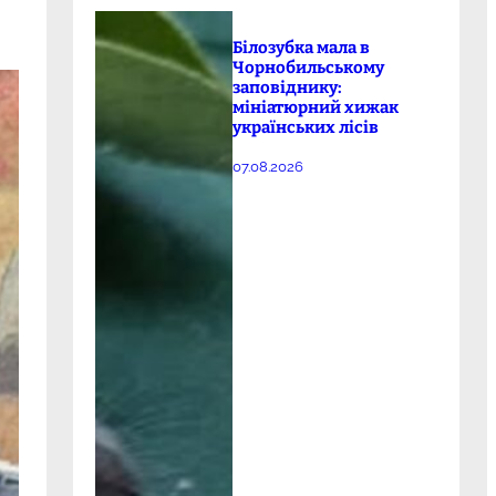
Білозубка мала в
Чорнобильському
заповіднику:
мініатюрний хижак
українських лісів
07.08.2026