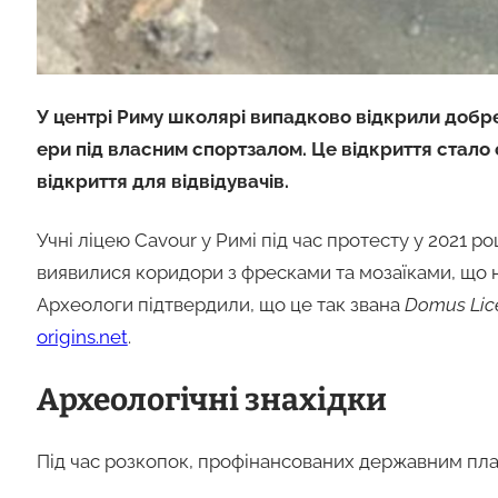
У центрі Риму школярі випадково відкрили добре
ери під власним спортзалом. Це відкриття стало 
відкриття для відвідувачів.
Учні ліцею Cavour у Римі під час протесту у 2021 ро
виявилися коридори з фресками та мозаїками, що на
Археологи підтвердили, що це так звана
Domus Lic
origins.net
.
Археологічні знахідки
Під час розкопок, профінансованих державним пл