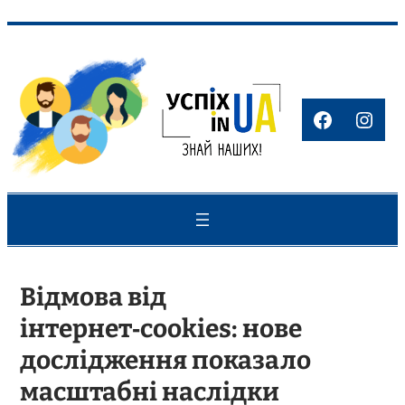
Перейти
до
вмісту
Faceboo
Inst
Відмова від
інтернет‑cookies: нове
дослідження показало
масштабні наслідки