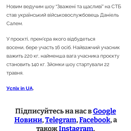
Новим ведучим шоу “Зважені та щасливі” на СТБ
став український військовослужбовець Даніель
Салем.
У проєкті, прем’єра якого відбудеться
восени, бере участь 16 осіб. Найважчий учасник
важить 220 кг, найменша вага учасника проєкту
становить 140 кг. Зйомки шоу стартували 22
травня.
Успіх in UA
.
Підписуйтесь на нас в
Google
Новини
,
Telegram
,
Facebook
, а
також
Instagram
.