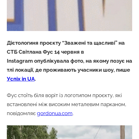
Дієтологиня проєкту “Зважені та щасливі” на
СТБ Світлана Фус 14 червня в
Instagram опублікувала фото, на якому позує на
тлі локації, де проживають учасники шоу, пише
Успіх in UA
.
Фус стоїть біля воріт із логотипом проєкту, які
встановлені між високим металевим парканом,
повідомляє
gordonua.com
.