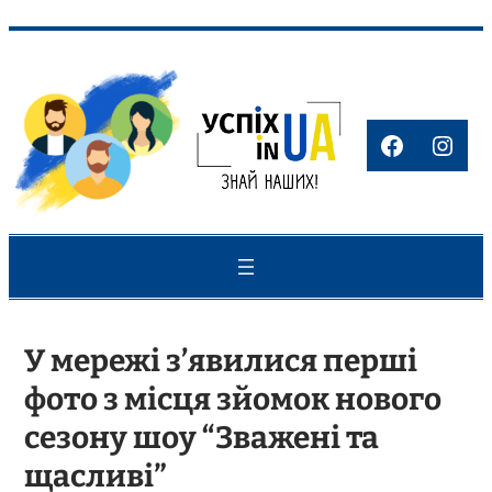
Перейти
до
вмісту
Faceboo
Inst
У мережі з’явилися перші
фото з місця зйомок нового
сезону шоу “Зважені та
щасливі”