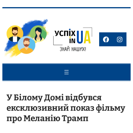
Перейти
до
вмісту
Faceboo
Inst
У Білому Домі відбувся
ексклюзивний показ фільму
про Меланію Трамп