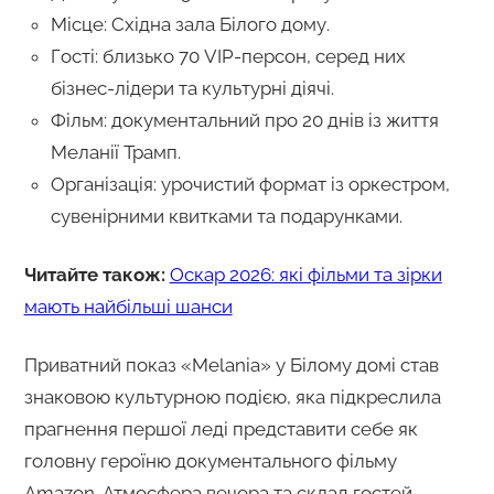
Місце: Східна зала Білого дому.
Гості: близько 70 VIP-персон, серед них
бізнес-лідери та культурні діячі.
Фільм: документальний про 20 днів із життя
Меланії Трамп.
Організація: урочистий формат із оркестром,
сувенірними квитками та подарунками.
Читайте також:
Оскар 2026: які фільми та зірки
мають найбільші шанси
Приватний показ «Melania» у Білому домі став
знаковою культурною подією, яка підкреслила
прагнення першої леді представити себе як
головну героїню документального фільму
Amazon. Атмосфера вечора та склад гостей