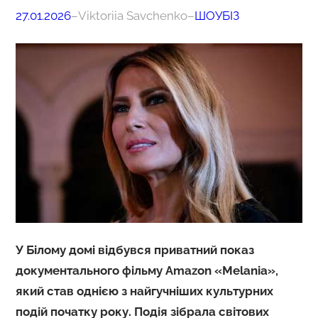
27.01.2026
–
Viktoriia Savchenko
–
ШОУБІЗ
У Білому домі відбувся приватний показ
документального фільму Amazon «Melania»,
який став однією з найгучніших культурних
подій початку року. Подія зібрала світових