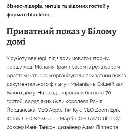
бізнес-лідерів, митців та відомих гостей у
форматі black-tie.
Приватний показ у Білому
домі
У суботу ввечері, під час зимового шторму,
перша леді Меланія Трамп разом із режисером
Бреттом Ратнером організували приватний показ
документального фільму «Melania» в Східній залі
Білого дому. На захід запросили близько 70
гостей, серед яких були королева Ранія
Йорданська, CEO Apple Тім Кук, CEO Zoom Ерік
Юань, CEO NYSE Лінн Мартін, CEO AMD Ліза Су,
боксер Майк Тайсон, дизайнер Адам Ліппес та