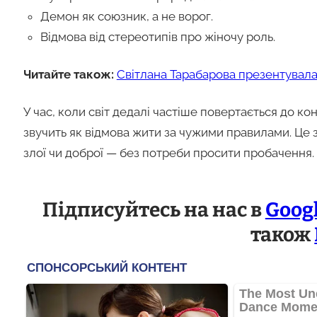
Демон як союзник, а не ворог.
Відмова від стереотипів про жіночу роль.
Читайте також:
Світлана Тарабарова презентувала 
У час, коли світ дедалі частіше повертається до к
звучить як відмова жити за чужими правилами. Це з
злої чи доброї — без потреби просити пробачення.
Підписуйтесь на нас в
Goog
також