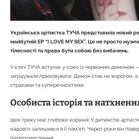
Українська артистка ТУЧА представила новий ре
майбутній EP “I LOVE MY SEX”. Це не просто музич
тілесності та права бути собою без вибачень.
У кліпі ТУЧА вступає у союз із червоним демоном —
змушували приховувати. Демон стає не ворогом, а
страхами та суперечностями.
Особиста історія та натхненн
Ідея треку має глибоке коріння. У дитинстві артис
надовго залишився в її пам’яті. Через роки він пов
переосмислення.