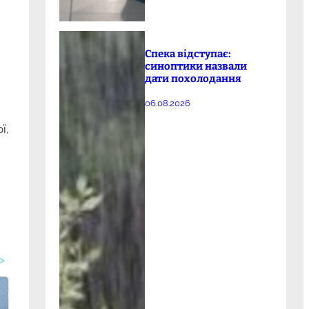
Спека відступає:
синоптики назвали
дати похолодання
06.08.2026
ї,