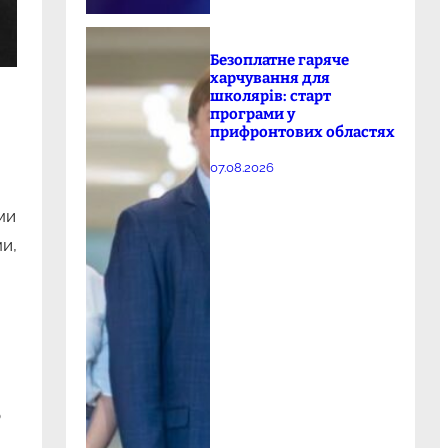
Безоплатне гаряче
харчування для
школярів: старт
програми у
прифронтових областях
07.08.2026
ми
и,
о