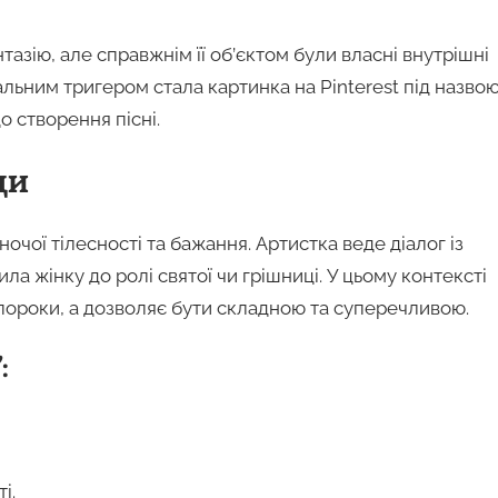
зію, але справжнім її об’єктом були власні внутрішні
альним тригером стала картинка на Pinterest під назво
 створення пісні.
ди
очої тілесності та бажання. Артистка веде діалог із
а жінку до ролі святої чи грішниці. У цьому контексті
пороки, а дозволяє бути складною та суперечливою.
:
і.