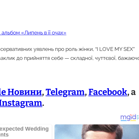
альбом «Липень в її очах»
онсервативних уявлень про роль жінки, “I LOVE MY SEX”
аклик до прийняття себе — складної, чуттєвої, бажаючо
le Новини
,
Telegram
,
Facebook
, а
Instagram
.