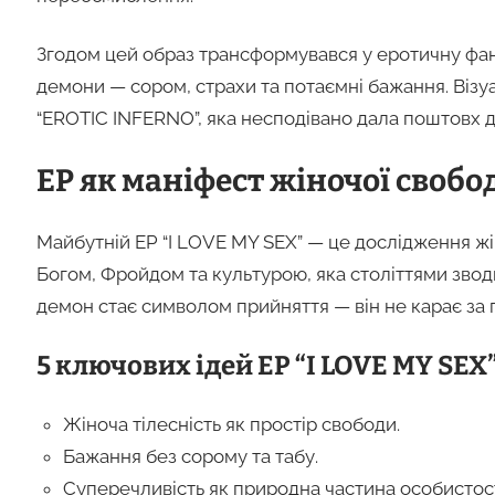
Згодом цей образ трансформувався у еротичну фанта
демони — сором, страхи та потаємні бажання. Візу
“EROTIC INFERNO”, яка несподівано дала поштовх до
EP як маніфест жіночої свобо
Майбутній EP “I LOVE MY SEX” — це дослідження жін
Богом, Фройдом та культурою, яка століттями зводил
демон стає символом прийняття — він не карає за 
5 ключових ідей EP “I LOVE MY SEX”
Жіноча тілесність як простір свободи.
Бажання без сорому та табу.
Суперечливість як природна частина особистост