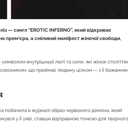
ліз — сингл “EROTIC INFERNO”, який відкриває
на прем’єра, а сміливий маніфест жіночої свободи,
 символом внутрішньої люті та сили, які жінок століття
 союзником, що приймає людину цілком — з її бажанням
я
тка побачила в журналі образ червоного демона, який
ернувся у її уяві, ставши відправною точкою для творчог