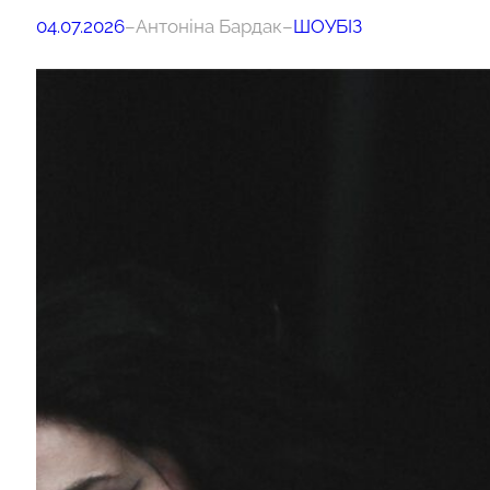
04.07.2026
–
Антоніна Бардак
–
ШОУБІЗ