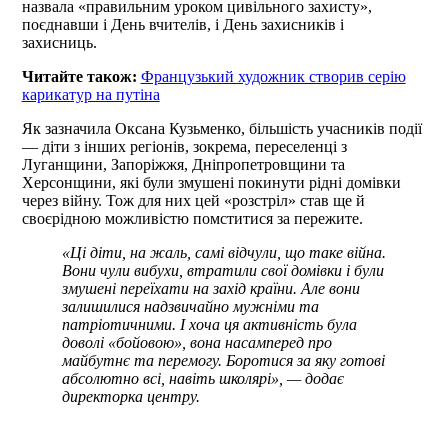
назвала «правильним уроком цивільного захисту»,
поєднавши і День вчителів, і День захисників і
захисниць.
Читайте також:
Французький художник створив серію
карикатур на путіна
Як зазначила Оксана Кузьменко, більшість учасників події
— діти з інших регіонів, зокрема, переселенці з
Луганщини, Запоріжжя, Дніпропетровщини та
Херсонщини, які були змушені покинути рідні домівки
через війну. Тож для них цей «розстріл» став ще й
своєрідною можливістю помститися за пережите.
«Ці діти, на жаль, самі відчули, що таке війна.
Вони чули вибухи, втратили свої домівки і були
змушені переїхати на захід країни. Але вони
залишилися надзвичайно мужніми та
патріотичними. І хоча ця активність була
доволі «бойовою», вона насамперед про
майбутнє та перемогу. Боротися за яку готові
абсолютно всі, навіть школярі», — додає
директорка центру.