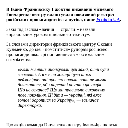
В Івано-Франківську 1 жовтня вихованці місцевого
Гончаренко центру влаштували показовий розстріл
російських пропагандистів та путіна, пише
Успіх in UA
.
Захід під гаслом «Бачиш — стріляй!» назвали
«правильним уроком цивільного захисту».
За словами директорки франківського центру Оксани
Кузьменко, до ідеї «помститися» рупорам російської
пропаганди школярі поставилися з максимальним
ентузіазмом.
«Коли ми лише анонсували цей захід, діти були
в захваті. А вже на локації було щось
неймовірне: очі просто палали, вони не могли
дочекатися, аби нарешті почати цю акцію.
Що це означає? Що ми правильно виховуємо
нове покоління. Ці діти — українці, які вже
готові боротися за Україну», — зазначає
директорка.
Цю акцію команда Гончаренко центру Івано-Франківськ