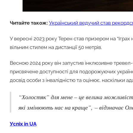
Читайте також:
Український ведучий став рекордс
У вересні 2023 року Терен став призером на “Ігра
вільним стилем на дистанції 50 метрів.
Весною 2024 року він запустив інклюзивне тревел-шо
присвячене доступності для подорожуючих україн
досвід особи з інвалідністю та оцінює, наскільки а
“Холостяк” для мене – це велика можливіс
які змінюють нас на краще”, – відзначає Ол
Успіх in UA