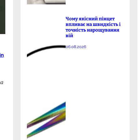
Чому якісний пінцет
впливає на швидкість і
точність нарощування
вій
06.08.2026
in
та
,