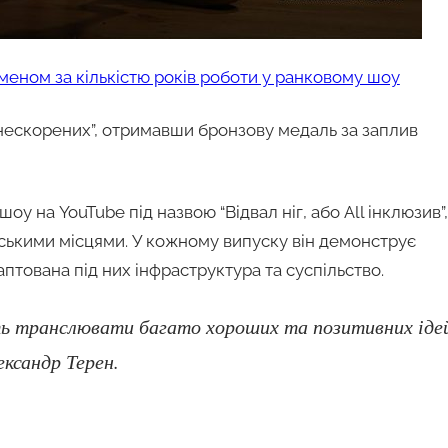
меном за кількістю років роботи у ранковому шоу
х нескорених”, отримавши бронзову медаль за заплив
у на YouTube під назвою “Відвал ніг, або All інклюзив”,
ськими місцями. У кожному випуску він демонструє
даптована під них інфраструктура та суспільство.
ть транслювати багато хороших та позитивних іде
ександр Терен.