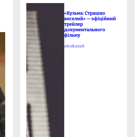
«Кузьма: Страшно
веселий» — офіційний
трейлер
документального
фільму
06.08.2026