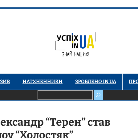
ЗИВ
НАТХНЕННИКИ
ЗРОБЛЕНО IN UA
ПР
Пошук
ександр “Терен” став
оу “Холостяк”