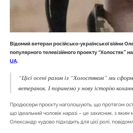
Відомий ветеран російсько-української війни Ол
популярного телевізійного проекту “Холостяк” на 
UA
.
“Цієї осені разом із “Холостяком” ми сфор
ветеранок. І поринемо у нову історію коханн
Продюсери проєкту наголошують, що протягом остан
що ідеальний чоловік наразі – це захисник, з яким
Олександр чудово підходить для цієї ролі, повідо