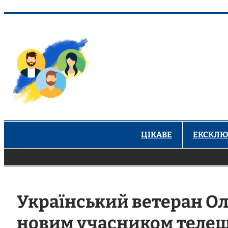
Перейти
до
вмісту
ЦІКАВЕ
ЕКСКЛЮ
Український ветеран Ол
новим учасником телеш