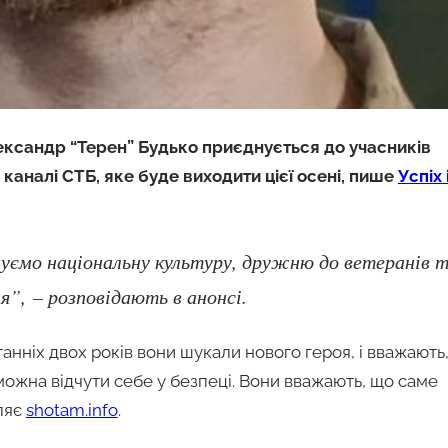
ександр “Терен” Будько приєднується до учасників
каналі СТБ, яке буде виходити цієї осені, пише
Успіх 
муємо національну культуру, дружню до ветеранів 
я”, – розповідають в анонсі.
ніх двох років вони шукали нового героя, і вважають
 можна відчути себе у безпеці. Вони вважають, що саме
мляє
shotam.info
.