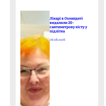
Лікарі в Охматдиті
видалили 20-
сантиметрову кісту у
підлітка
06.08.2026