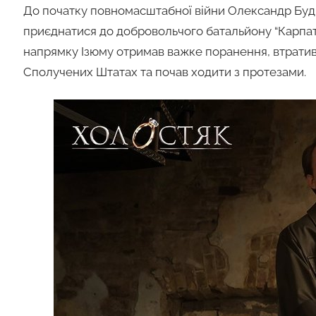
До початку повномасштабної війни Олександр Будь
приєднатися до добровольчого батальйону “Карпатськ
напрямку Ізюму отримав важке поранення, втративш
Сполучених Штатах та почав ходити з протезами.