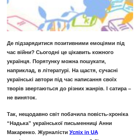
Де підзарядитися позитивними емоціями під
час війни? Сьогодні це цікавить кожного
українця. Порятунку можна пошукати,
наприклад, в літературі. На щастя, сучасні
українські автори під час написання своїх
творів звертаються до різних жанрів. І сатира –
не виняток.
Так, нещодавно світ побачила повість-хроніка
“Надька” української письменниці Анни
Макаренко. Журналісти
Успіх in UA