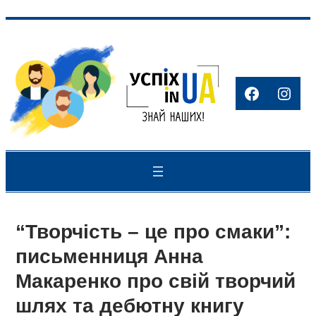
Перейти
до
вмісту
Facebook
Inst
“Творчість – це про смаки”:
письменниця Анна
Макаренко про свій творчий
шлях та дебютну книгу