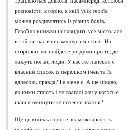
трапляються довкола. насамперед, хотілося
розповісти історію, в якій усіх героїв
можна роздивлятись із різних боків.
Героїню книжки ненавидить усе місто, але
в той же час вона змушує сміятися. На
сторінках ви знайдете роздуми про те, де
живуть погані люди. У вас же напевно є
власний список із переліком імен та їх
адресою, правда? І в мене є. А ще цікаво,
як ними стають і чи взагалі хоч у когось є
шанси оминути це почесне звання?
Ще ця книжка про те, як можна когось
нелюбити, ненавидіти, розчаровуватися.