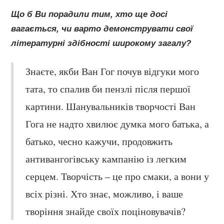
Що б Ви порадили тим, хто ще досі
вагається, чи варто демонструвати свої
літературні здібності широкому загалу?
Знаєте, якби Ван Гог почув відгуки мого
тата, то спалив би пензлі після першої
картини. Шанувальників творчості Ван
Гога не надто хвилює думка мого батька, а
батько, чесно кажучи, продовжить
антивангогівську кампанію із легким
серцем. Творчість – це про смаки, а вони у
всіх різні. Хто знає, можливо, і ваше
творіння знайде своїх поціновувачів?