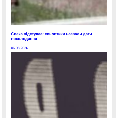
Спека відступає: синоптики назвали дати
похолодання
06.08.2026