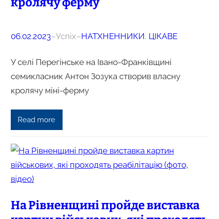
кролячу ферму
06.02.2023
–
Успіх
–
НАТХНЕННИКИ
, 
ЦІКАВЕ
У селі Перегінське на Івано-Франківщині
семикласник Антон Зозука створив власну
кролячу міні-ферму
Read more
На Рівненщині пройде виставка