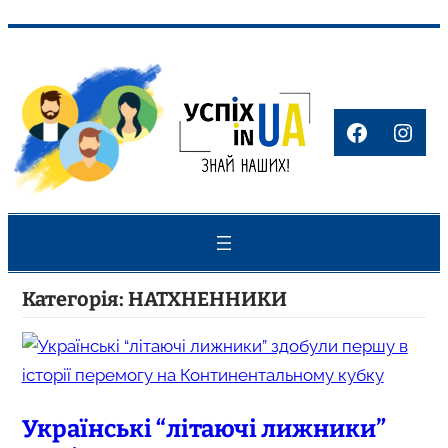
Перейти
до
вмісту
Faceboo
Inst
Категорія:
НАТХНЕННИКИ
Українські “літаючі лижники”