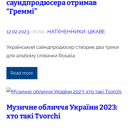
саундпродюсера отримав
“Греммі”
12.02.2023
–
Успіх
–
НАТХНЕННИКИ
, 
ЦІКАВЕ
Український сайндпродюсер створив два треки
для альбому співачки Rosalia
Read more
Музичне обличчя України 2023:
хто такі Tvorchi