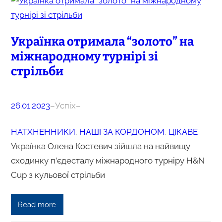
Українка отримала “золото” на
міжнародному турнірі зі
стрільби
26.01.2023
–
Успіх
–
НАТХНЕННИКИ
, 
НАШІ ЗА КОРДОНОМ
, 
ЦІКАВЕ
Українка Олена Костевич зійшла на найвищу
сходинку п’єдесталу міжнародного турніру H&N
Cup з кульової стрільби
Read more