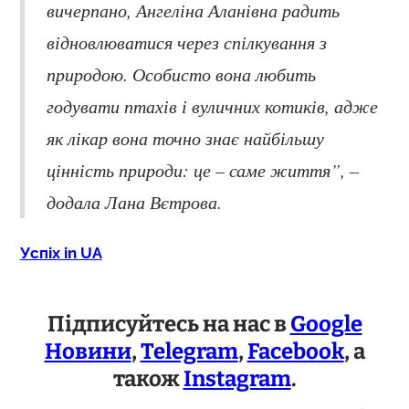
вичерпано, Ангеліна Аланівна радить
відновлюватися через спілкування з
природою. Особисто вона любить
годувати птахів і вуличних котиків, адже
як лікар вона точно знає найбільшу
цінність природи: це – саме життя”, –
додала Лана Вєтрова.
Успіх in UA
Підписуйтесь на нас в
Google
Новини
,
Telegram
,
Facebook
, а
також
Instagram
.