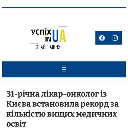
Перейти
до
вмісту
Faceboo
Inst
31-річна лікар-онколог із
Києва встановила рекорд за
кількістю вищих медичних
освіт