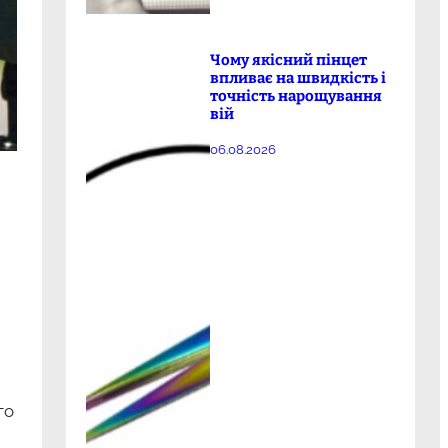
Чому якісний пінцет
впливає на швидкість і
точність нарощування
вій
06.08.2026
го