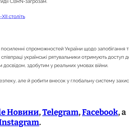
идії CBRN-загрозам.
XII століть
у посиленні спроможностей України щодо запобігання т
й співпраці українські рятувальники отримують доступ д
м досвідом, здобутим у реальних умовах війни.
езпеку, але й робити внесок у глобальну систему захис
le Новини
,
Telegram
,
Facebook
, а
Instagram
.