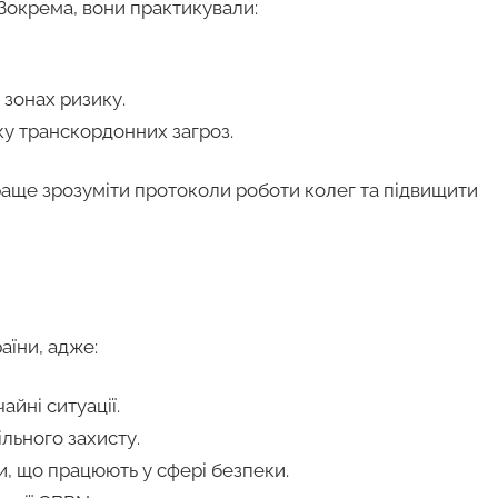
окрема, вони практикували:
зонах ризику.
ку транскордонних загроз.
краще зрозуміти протоколи роботи колег та підвищити
аїни, адже:
йні ситуації.
ільного захисту.
, що працюють у сфері безпеки.