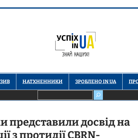
ЗИВ
НАТХНЕННИКИ
ЗРОБЛЕНО IN UA
ПР
Пошук
и представили досвід на
ї з протидії CBRN-