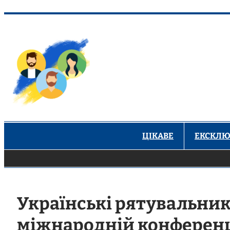
Перейти
до
вмісту
ЦІКАВЕ
ЕКСКЛЮ
Українські рятувальник
міжнародній конференці