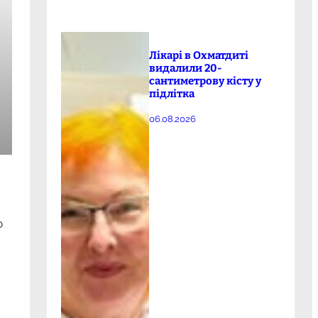
Лікарі в Охматдиті
видалили 20-
сантиметрову кісту у
підлітка
06.08.2026
ю