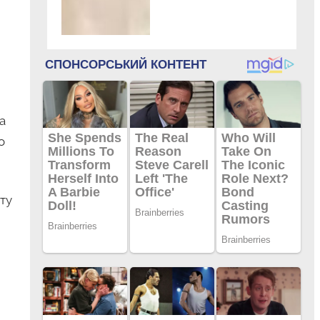
а
о
ту