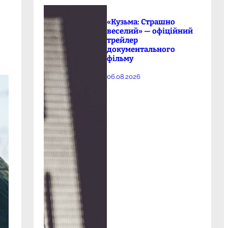
«Кузьма: Страшно
веселий» — офіційний
трейлер
документального
фільму
06.08.2026