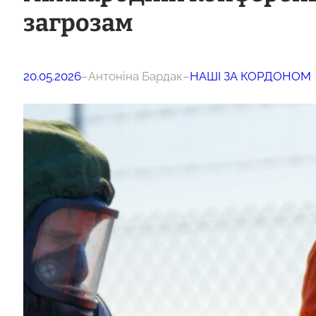
загрозам
20.05.2026
–
Антоніна Бардак
–
НАШІ ЗА КОРДОНОМ