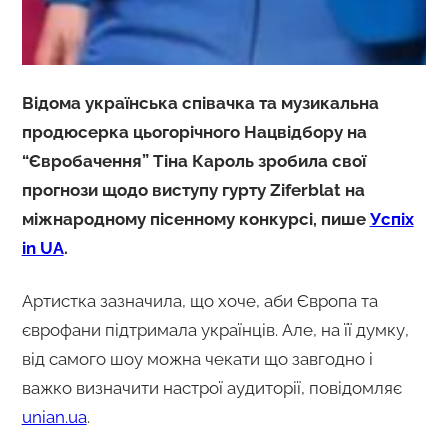
Відома українська співачка та музикальна
продюсерка цьогорічного Нацвідбору на
“Євробачення” Тіна Кароль зробила свої
прогнози щодо виступу гурту Ziferblat на
міжнародному пісенному конкурсі, пише
Успіх
in UA
.
Артистка зазначила, що хоче, аби Європа та
єврофани підтримала українців. Але, на її думку,
від самого шоу можна чекати що завгодно і
важко визначити настрої аудиторії, повідомляє
unian.ua
.