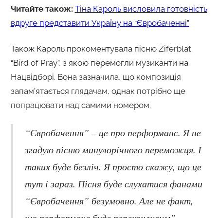
Читайте також:
Тіна Кароль висловила готовність
вдруге представити Україну на “Євробаченні”
Також Кароль прокоментувала пісню Ziferblat
“Bird of Pray”, з якою перемогли музиканти на
Нацвідборі. Вона зазначила, що композиція
запам’ятається глядачам, однак потрібно ще
попрацювати над самими номером.
“Євробачення” – це про перформанс. Я не
згадую пісню минулорічного переможця. І
таких буде безліч. Я просто скажу, що це
тут і зараз. Пісня буде слухатися фанами
“Євробачення” безумовно. Але не факт,
що перформанс буде переконливим”, –