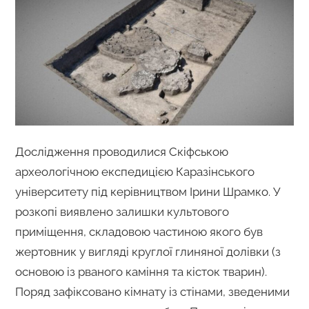
Дослідження проводилися Скіфською
археологічною експедицією Каразінського
університету під керівництвом Ірини Шрамко. У
розкопі виявлено залишки культового
приміщення, складовою частиною якого був
жертовник у вигляді круглої глиняної долівки (з
основою із рваного каміння та кісток тварин).
Поряд зафіксовано кімнату із стінами, зведеними