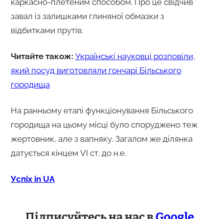
каркасно-плетеним способом. Про це свідчив
завал із залишками глиняної обмазки з
відбитками прутів.
Читайте також:
Українські науковці розповіли,
який посуд виготовляли гончарі Більського
городища
На ранньому етапі функціонування Більського
городища на цьому місці було споруджено теж
жертовник, але з вапняку. Загалом же ділянка
датується кінцем VI ст. до н.е.
Успіх in UA
Підписуйтесь на нас в
Google