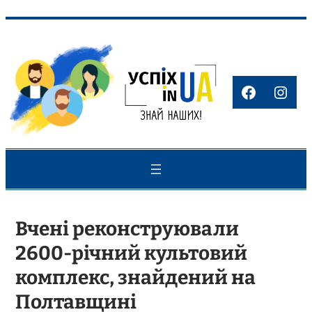
Перейти
до
вмісту
Faceboo
Inst
Вчені реконструювали
2600-річний культовий
комплекс, знайдений на
Полтавщині