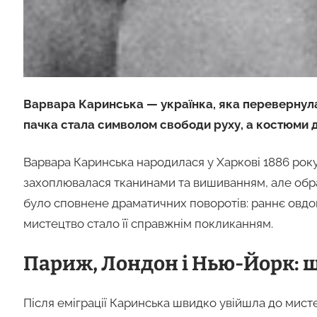
Варвара Каринська — українка, яка перевернула с
пачка стала символом свободи руху, а костюми д
Варвара Каринська народилася у Харкові 1886 року
захоплювалася тканинами та вишиванням, але обрал
було сповнене драматичних поворотів: раннє овдов
мистецтво стало її справжнім покликанням.
Париж, Лондон і Нью-Йорк: 
Після еміграції Каринська швидко увійшла до мист