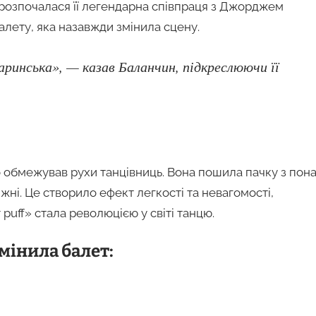
 розпочалася її легендарна співпраця з Джорджем
лету, яка назавжди змінила сцену.
аринська», — казав Баланчин, підкреслюючи її
о обмежував рухи танцівниць. Вона пошила пачку з пон
жні. Це створило ефект легкості та невагомості,
puff» стала революцією у світі танцю.
мінила балет: