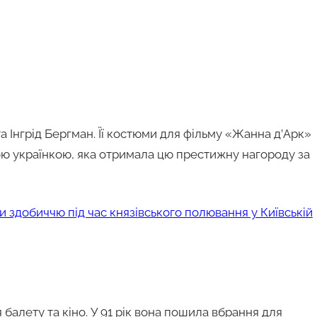
а Інгрід Бергман. Її костюми для фільму «Жанна д’Арк»
ою українкою, яка отримала цю престижну нагороду за
ли здобиччю під час князівського полювання у Київській
балету та кіно. У 91 рік вона пошила вбрання для