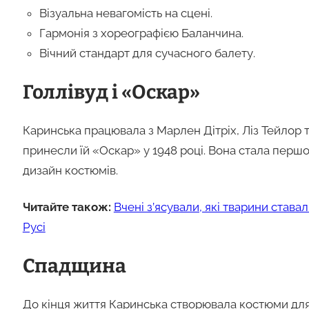
Візуальна невагомість на сцені.
Гармонія з хореографією Баланчина.
Вічний стандарт для сучасного балету.
Голлівуд і «Оскар»
Каринська працювала з Марлен Дітріх, Ліз Тейлор т
принесли їй «Оскар» у 1948 році. Вона стала перш
дизайн костюмів.
Читайте також:
Вчені з’ясували, які тварини става
Русі
Спадщина
До кінця життя Каринська створювала костюми для 