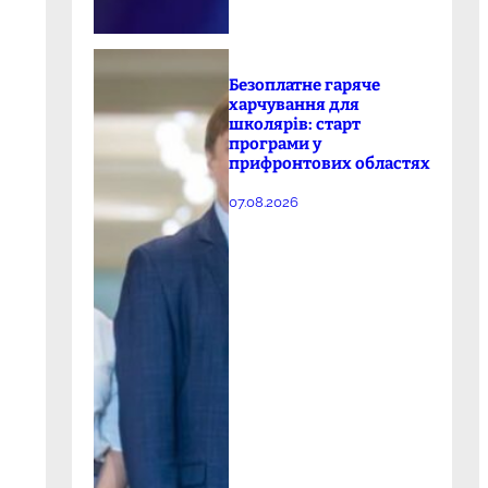
Безоплатне гаряче
харчування для
школярів: старт
програми у
прифронтових областях
07.08.2026