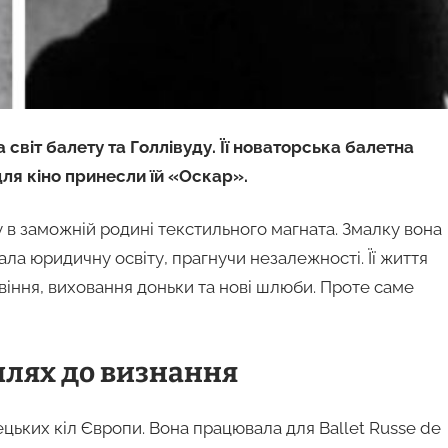
віт балету та Голлівуду. Її новаторська балетна
ля кіно принесли їй «Оскар».
 в заможній родині текстильного магната. Змалку вона
а юридичну освіту, прагнучи незалежності. Її життя
іння, виховання доньки та нові шлюби. Проте саме
шлях до визнання
ецьких кіл Європи. Вона працювала для Ballet Russe de