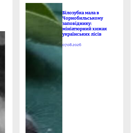
Білозубка мала в
Чорнобильському
заповіднику:
мініатюрний хижак
українських лісів
07.08.2026