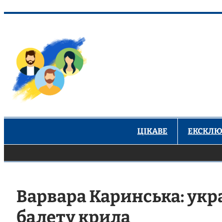
Перейти
до
вмісту
ЦІКАВЕ
ЕКСКЛЮ
Варвара Каринська: укр
балету крила