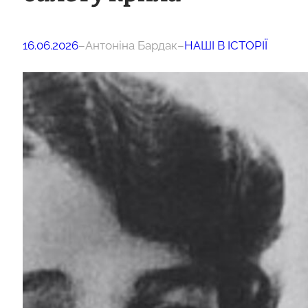
16.06.2026
–
Антоніна Бардак
–
НАШІ В ІСТОРІЇ